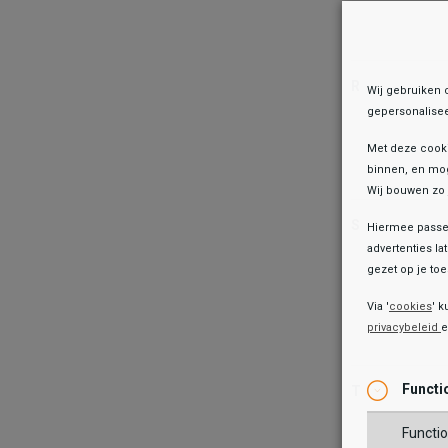
R
Wij gebruiken 
gepersonalisee
Met deze cook
binnen, en mog
Wij bouwen zo 
S
Hiermee passen
advertenties la
gezet op je toes
Via '
cookies
' k
privacybeleid
Functi
T
Functio