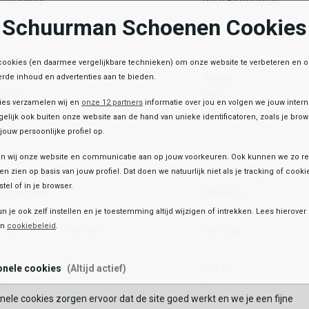
Piedi Nudi
Posh By Poelman
Puma
Schuurman Schoenen Cookies
Red Rag
Reebok
cookies (en daarmee vergelijkbare technieken) om onze website te verbeteren en 
Regarde le Ciel
Rehab
rde inhoud en advertenties aan te bieden.
Replay
Rider
ies verzamelen wij en
onze 12 partners
informatie over jou en volgen we jouw inter
Rohde
Rucanor
elijk ook buiten onze website aan de hand van unieke identificatoren, zoals je br
jouw persoonlijke profiel op.
S.Oliver
SUN68
 wij onze website en communicatie aan op jouw voorkeuren. Ook kunnen we zo re
ten zien op basis van jouw profiel. Dat doen we natuurlijk niet als je tracking of cooki
Schuurman
Scotch & Soda
tel of in je browser.
Shoecolate
Shoesme
Steve Madden
SuB55
un je ook zelf instellen en je toestemming altijd wijzigen of intrekken. Lees hierove
en
cookiebeleid
.
SuB55 Home Collection
Superga
onele cookies
(Altijd actief)
TEVA
TOMS
Tamaris Comfort
Tango
nele cookies zorgen ervoor dat de site goed werkt en we je een fijne
Timberland
Tommy Hilfiger