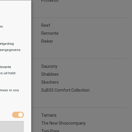
Protektor
Reef
om
Remonte
Rieker
netgedrag
owsergegevens.
Saucony
levante
es uit hebt
Shabbies
Skechers
SuB55 Comfort Collection
r meer in ons
Tamaris
The New Shoecompany
Toni Pons