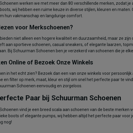
Schoenen werken we met meer dan 80 verschillende merken, zodat je alt
 boots, wij hebben een ruime keuze in diverse stijlen, kleuren en maten
om hun vakmanschap en langdurige comfort.
ezen voor Merkschoenen?
ieden niet alleen een hogere kwaliteit en duurzaamheid, maar ze zijn
eft aan sportieve schoenen, casual sneakers, of elegante laarzen, top
an. Bij Schuurman Schoenen ben je verzekerd van schoenen die je elk
en Online of Bezoek Onze Winkels
nen in het echt zien? Bezoek dan een van onze winkels voor persoonlijk
e en filter op merk, maat, kleur en stijl om snel het perfecte paar te vin
chuurman Schoenen eenvoudig en zorgeloos.
Perfecte Paar bij Schuurman Schoenen
Schoenen vind je een breed scala aan schoenen van de beste merken vo
ieke boots of elegante pumps, wij hebben altijd het perfecte paar voor jo
g nog!