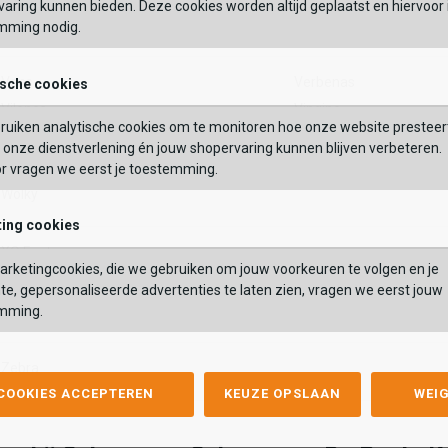
aring kunnen bieden. Deze cookies worden altijd geplaatst en hiervoor 
Tozen
mming nodig.
Vans
Verbenas
ische cookies
Vilenca
Vingino
ruiken analytische cookies om te monitoren hoe onze website presteer
onze dienstverlening én jouw shopervaring kunnen blijven verbeteren.
Waldlaufer
Warmbat
or vragen we eerst je toestemming.
Wolky
ing cookies
XQ Footwear
rketingcookies, die we gebruiken om jouw voorkeuren te volgen en je
te, gepersonaliseerde advertenties te laten zien, vragen we eerst jouw
Yokono
mming.
Zebra
 COOKIES ACCEPTEREN
KEUZE OPSLAAN
WEI