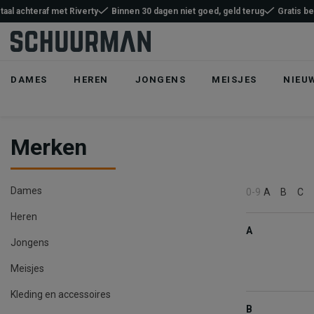
taal achteraf met Riverty
Binnen 30 dagen niet goed, geld terug
Gratis b
DAMES
HEREN
JONGENS
MEISJES
NIEU
Merken
Dames
0-9
A
B
C
Heren
A
Jongens
Meisjes
Kleding en accessoires
B