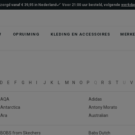
ezorgd vanaf € 39,95 in Nederland
Voor 21:00 uur besteld, volgende
werkdag
W
OPRUIMING
KLEDING EN ACCESSOIRES
MERK
D
E
F
G
H
I
J
K
L
M
N
O
P
Q
R
S
T
U
V
AQA
Adidas
Antarctica
Antony Morato
Ara
Australian
BOBS from Skechers
Baby Dutch