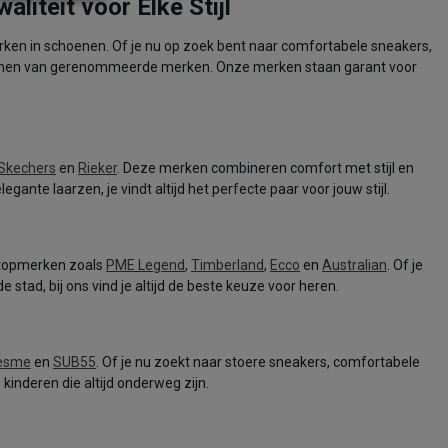
iteit voor Elke Stijl
ken in schoenen. Of je nu op zoek bent naar comfortabele sneakers,
 schoenen van gerenommeerde merken. Onze merken staan garant voor
Skechers
en
Rieker
. Deze merken combineren comfort met stijl en
nte laarzen, je vindt altijd het perfecte paar voor jouw stijl.
 topmerken zoals
PME Legend
,
Timberland
,
Ecco
en
Australian
. Of je
 stad, bij ons vind je altijd de beste keuze voor heren.
esme
en
SUB55
. Of je nu zoekt naar stoere sneakers, comfortabele
inderen die altijd onderweg zijn.