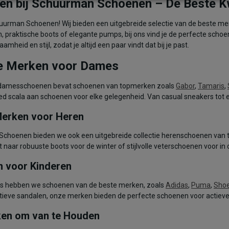
n bij Schuurman Schoenen – De Beste Kwal
uurman Schoenen! Wij bieden een uitgebreide selectie van de beste mer
rzen, praktische boots of elegante pumps, bij ons vind je de perfecte
aamheid en stijl, zodat je altijd een paar vindt dat bij je past.
re Merken voor Dames
e damesschoenen bevat schoenen van topmerken zoals
Gabor
,
Tamaris
,
d scala aan schoenen voor elke gelegenheid. Van casual sneakers tot elega
 Merken voor Heren
Schoenen bieden we ook een uitgebreide collectie herenschoenen van
 naar robuuste boots voor de winter of stijlvolle veterschoenen voor in de
 voor Kinderen
jes hebben we schoenen van de beste merken, zoals
Adidas
,
Puma
,
Sho
tieve sandalen, onze merken bieden de perfecte schoenen voor actieve k
en om van te Houden