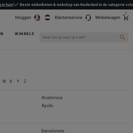
 in huis*
Beste winkelketen & webshop van Nederland in de categorie sc
0
Inloggen
Klantenservice
Winkelwagen
EN
WINKELS
W
X
Y
Z
Anatomica
Apollo
Barcelonete