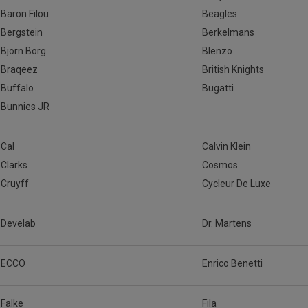
Baron Filou
Beagles
Bergstein
Berkelmans
Bjorn Borg
Blenzo
Braqeez
British Knights
Buffalo
Bugatti
Bunnies JR
Cal
Calvin Klein
Clarks
Cosmos
Cruyff
Cycleur De Luxe
Develab
Dr. Martens
ECCO
Enrico Benetti
Falke
Fila