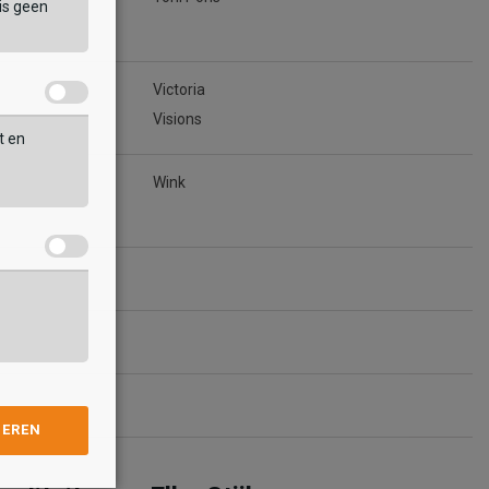
is geen
Victoria
Visions
t en
Wink
GEREN