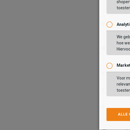
shoperv
toeste
V
Analyt
We geb
hoe we 
W
Hiervo
Market
X
Voor ma
relevan
Y
toeste
Z
ALLE