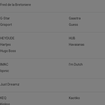
Fred de la Bretoniere
G-Star
Gaastra
Grisport
Guess
HEYDUDE
HUB
Hartjes
Havaianas
Hugo Boss
IMAC
I'm Dutch
Iqonic
Just Dreamz
KEQ
Kaotiko
Kipling