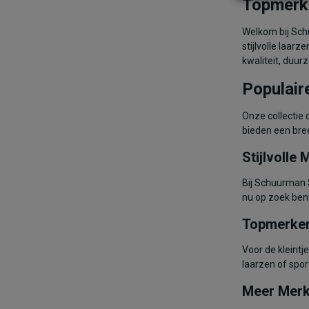
Topmerke
Welkom bij Sch
stijlvolle laa
kwaliteit, duurz
Populai
Onze collecti
bieden een bree
Stijlvolle
Bij Schuurman 
nu op zoek bent
Topmerken
Voor de kleint
laarzen of spor
Meer Merk