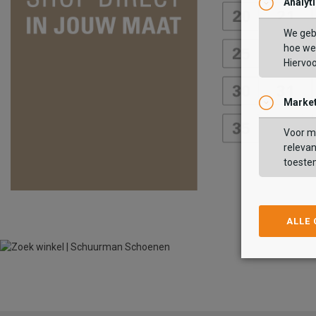
Analyt
We geb
hoe we 
Hiervo
Market
Voor ma
relevan
toeste
ALLE