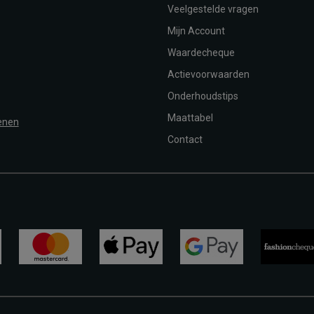
Veelgestelde vragen
Mijn Account
Waardecheque
Actievoorwaarden
Onderhoudstips
Maattabel
enen
Contact
mastercard
apple-
google-
fashion-
pay
pay
cheque