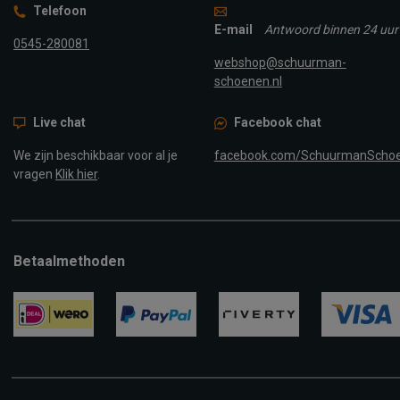
Telefoon
E-mail
Antwoord binnen 24 uur
0545-280081
webshop@schuurman-
schoenen.nl
Live chat
Facebook chat
We zijn beschikbaar voor al je
facebook.com/SchuurmanScho
vragen
Klik hier
.
Betaalmethoden
ideal
paypal
riverty
visa