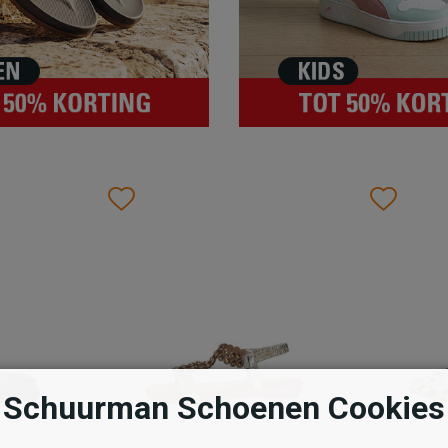
Wishlist
Wishlist
Wish
Wis
Schuurman Schoenen Cookies
Sub55
Sub55