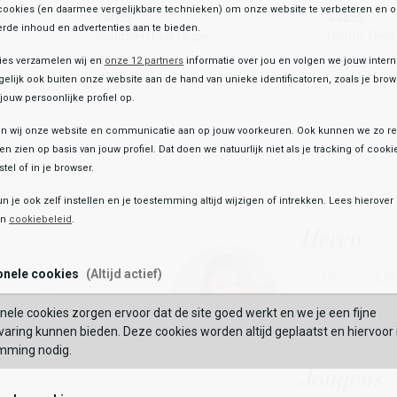
Sandalen Plat taupe
Dichte Te
cookies (en daarmee vergelijkbare technieken) om onze website te verbeteren en 
Sub55
Sub55
rde inhoud en advertenties aan te bieden.
49,99
69,99
Sandalen Plat taupe
Dichte Teen
49,99
69,99
ies verzamelen wij en
onze 12 partners
informatie over jou en volgen we jouw inter
Kleur
Kleur
elijk ook buiten onze website aan de hand van unieke identificatoren, zoals je br
jouw persoonlijke profiel op.
 wij onze website en communicatie aan op jouw voorkeuren. Ook kunnen we zo re
Maat
Maat
ten zien op basis van jouw profiel. Dat doen we natuurlijk niet als je tracking of cooki
40
41
42
43
36
44
37
38
39
40
41
42
43
36
3
tel of in je browser.
un je ook zelf instellen en je toestemming altijd wijzigen of intrekken. Lees hierove
AAN
TOEVOEGEN AAN
TO
en
cookiebeleid
.
S
WINKELTAS
onele cookies
(Altijd actief)
nele cookies zorgen ervoor dat de site goed werkt en we je een fijne
aring kunnen bieden. Deze cookies worden altijd geplaatst en hiervoor 
mming nodig.