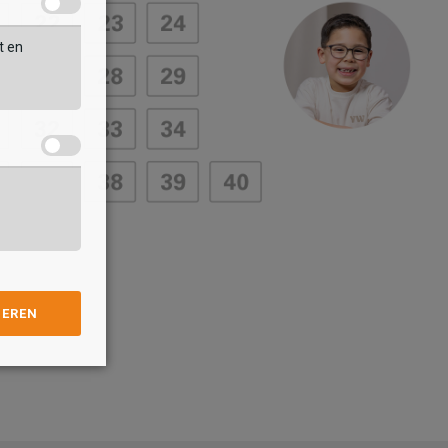
t en
GEREN