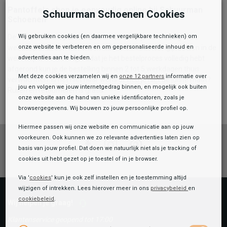
Pantoffels shop je eenvoudig online bij Schuurman
Schuurman Schoenen Cookies
Schoenen
Wij gebruiken cookies (en daarmee vergelijkbare technieken) om
De comfortabele pantoffels van Cal shop je eenvoudig in de
onze website te verbeteren en om gepersonaliseerde inhoud en
webshop of in één van onze winkels. Een bestelling plaatsen in de
advertenties aan te bieden.
webshop is eenvoudig, nadat je het bestelproces volledig hebt
afgerond kun je de bestelling binnen 2 tot 5 werkdagen thuis
Met deze cookies verzamelen wij en
onze 12 partners
informatie over
verwachtten. Is het niet naar wens of heb je niet de juiste maat?
jou en volgen we jouw internetgedrag binnen, en mogelijk ook buiten
Ruilen en retourneren is gratis.
onze website aan de hand van unieke identificatoren, zoals je
browsergegevens. Wij bouwen zo jouw persoonlijke profiel op.
Hiermee passen wij onze website en communicatie aan op jouw
voorkeuren. Ook kunnen we zo relevante advertenties laten zien op
Facebook
Instagram
Pinterest
basis van jouw profiel. Dat doen we natuurlijk niet als je tracking of
cookies uit hebt gezet op je toestel of in je browser.
Via '
cookies
' kun je ook zelf instellen en je toestemming altijd
wijzigen of intrekken. Lees hierover meer in ons
privacybeleid
en
cookiebeleid
.
Toegevoegd aan je winkeltas!
Wij helpen je graag!
Klantenservice geopend tot 17:00