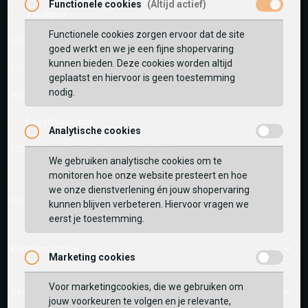
Functionele cookies
(Altijd actief)
Telefoon
Functionele cookies zorgen ervoor dat de site
0545-280081
goed werkt en we je een fijne shopervaring
kunnen bieden. Deze cookies worden altijd
E-mail
Antwoord binnen 24 uur
geplaatst en hiervoor is geen toestemming
nodig.
webshop@schuurman-schoenen.nl
Facebook chat
Analytische cookies
Vaak samen gekocht met
facebook.com/SchuurmanSchoenen
We gebruiken analytische cookies om te
monitoren hoe onze website presteert en hoe
Live chat
BEKIJK WINKELTAS
we onze dienstverlening én jouw shopervaring
We zijn beschikbaar voor al je vragen
Klik hier
.
kunnen blijven verbeteren. Hiervoor vragen we
eerst je toestemming.
VERDER WINKELEN
Klantenservice
Marketing cookies
Voor marketingcookies, die we gebruiken om
Bestelinformatie
jouw voorkeuren te volgen en je relevante,