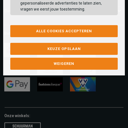
gepersonaliseerde advertenties te laten zien,
vragen we eerst jouw toestemming.
Over ons
ALLE COOKIES ACCEPTEREN
Betaalmethoden
KEUZE OPSLAAN
ideal
paypal
riverty
WEIGEREN
visa
mastercard
apple-
pay
google-
fashion-
vvv-
pay
cheque
giftcard
Onze winkels: