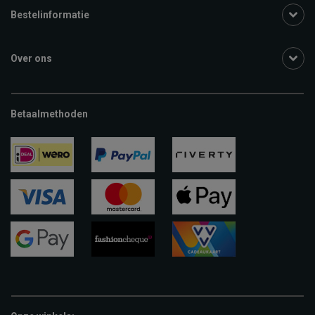
Bestelinformatie
Over ons
Betaalmethoden
ideal
paypal
riverty
visa
mastercard
apple-
pay
google-
fashion-
vvv-
pay
cheque
giftcard