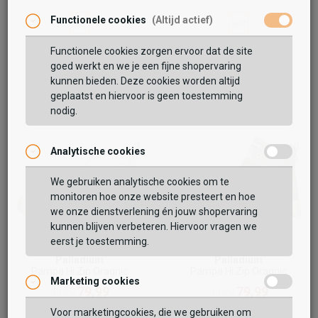
Functionele cookies
(Altijd actief)
Functionele cookies zorgen ervoor dat de site
goed werkt en we je een fijne shopervaring
kunnen bieden. Deze cookies worden altijd
geplaatst en hiervoor is geen toestemming
nodig.
Analytische cookies
Vaak samen gekocht met
We gebruiken analytische cookies om te
monitoren hoe onze website presteert en hoe
BEKIJK WINKELTAS
we onze dienstverlening én jouw shopervaring
kunnen blijven verbeteren. Hiervoor vragen we
eerst je toestemming.
VERDER WINKELEN
Palladium
Palladium
Pampa Hi Zip Oragnic
Pampa Hi Zip Oragnic
Marketing cookies
79,99
79,99
99,99
99,99
Voor marketingcookies, die we gebruiken om