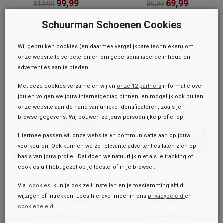
99,99
69,99
119,99
89,99
Schuurman Schoenen Cookies
Wij gebruiken cookies (en daarmee vergelijkbare technieken) om
onze website te verbeteren en om gepersonaliseerde inhoud en
advertenties aan te bieden.
Met deze cookies verzamelen wij en
onze 12 partners
informatie over
jou en volgen we jouw internetgedrag binnen, en mogelijk ook buiten
onze website aan de hand van unieke identificatoren, zoals je
browsergegevens. Wij bouwen zo jouw persoonlijke profiel op.
Hiermee passen wij onze website en communicatie aan op jouw
voorkeuren. Ook kunnen we zo relevante advertenties laten zien op
basis van jouw profiel. Dat doen we natuurlijk niet als je tracking of
cookies uit hebt gezet op je toestel of in je browser.
Via '
cookies
' kun je ook zelf instellen en je toestemming altijd
Palladium
Palladium
wijzigen of intrekken. Lees hierover meer in ons
privacybeleid
en
Pampa Hi Zip Oragnic
Pallasphalt Lo
cookiebeleid
.
Toegevoegd aan je winkeltas!
79,99
69,99
99,99
89,99