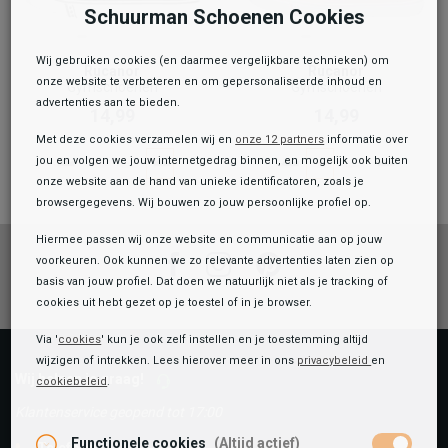
Schuurman Schoenen Cookies
Wij gebruiken cookies (en daarmee vergelijkbare technieken) om
Rucanor
Rucanor
onze website te verbeteren en om gepersonaliseerde inhoud en
Gymschoenen
Gymschoenen
advertenties aan te bieden.
14,99
14,99
Met deze cookies verzamelen wij en
onze 12 partners
informatie over
jou en volgen we jouw internetgedrag binnen, en mogelijk ook buiten
onze website aan de hand van unieke identificatoren, zoals je
browsergegevens. Wij bouwen zo jouw persoonlijke profiel op.
Hiermee passen wij onze website en communicatie aan op jouw
Facebook
Instagram
Pinterest
voorkeuren. Ook kunnen we zo relevante advertenties laten zien op
basis van jouw profiel. Dat doen we natuurlijk niet als je tracking of
cookies uit hebt gezet op je toestel of in je browser.
Via '
cookies
' kun je ook zelf instellen en je toestemming altijd
wijzigen of intrekken. Lees hierover meer in ons
privacybeleid
en
Wij helpen je graag!
cookiebeleid
.
Klantenservice geopend tot 17:00
Functionele cookies
(Altijd actief)