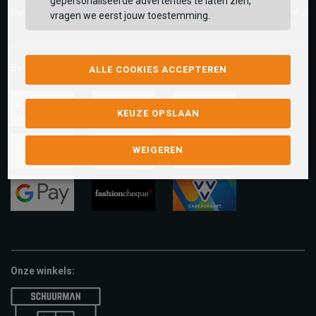
gepersonaliseerde advertenties te laten zien,
Over ons
vragen we eerst jouw toestemming.
Betaalmethoden
ALLE COOKIES ACCEPTEREN
KEUZE OPSLAAN
ideal
paypal
riverty
WEIGEREN
visa
mastercard
apple-
pay
google-
fashion-
vvv-
pay
cheque
giftcard
Onze winkels: