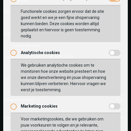
Telefoon
0545-280081
Functionele cookies zorgen ervoor dat de site
goed werkt en we je een fijne shopervaring
E-mail
Antwoord binnen 24 uur
kunnen bieden. Deze cookies worden altijd
geplaatst en hiervoor is geen toestemming
webshop@schuurman-schoenen.nl
nodig.
Facebook chat
Analytische cookies
facebook.com/SchuurmanSchoenen
We gebruiken analytische cookies om te
Live chat
monitoren hoe onze website presteert en hoe
we onze dienstverlening én jouw shopervaring
We zijn beschikbaar voor al je vragen
Klik hier
.
kunnen blijven verbeteren. Hiervoor vragen we
eerst je toestemming.
Klantenservice
Marketing cookies
Bestelinformatie
Voor marketingcookies, die we gebruiken om
jouw voorkeuren te volgen en je relevante,