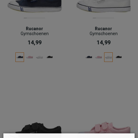
Rucanor
Rucanor
Gymschoenen
Gymschoenen
14,99
14,99