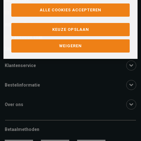
ALLE COOKIES ACCEPTEREN
E-mail
Antwoord binnen 24 uur
webshop@schuurman-schoenen.nl
KEUZE OPSLAAN
Facebook chat
WEIGEREN
facebook.com/SchuurmanSchoenen
Klantenservice
Bestelinformatie
Over ons
Betaalmethoden