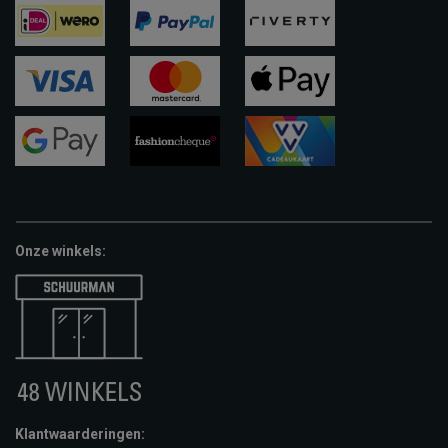
ideal
paypal
riverty
visa
mastercard
apple-
pay
google-
fashion-
vvv-
pay
cheque
giftcard
Onze winkels:
Klantwaarderingen: