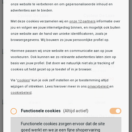
onze website te verbeteren en om gepersonaliseerde inhoud en
advertenties aan te bieden.
Cycleur De Luxe
Cycleur De Luxe
Break II
Roturier
Met deze cookies verzamelen wij en
onze 12 partners
informatie over
99,99
129,99
jou en volgen we jouw internetgedrag binnen, en mogelijk ook buiten
119,99
149,99
onze website aan de hand van unieke identificatoren, zoals je
browsergegevens. Wij bouwen zo jouw persoonlijke profiel op.
Hiermee passen wij onze website en communicatie aan op jouw
voorkeuren. Ook kunnen we zo relevante advertenties laten zien op
basis van jouw profiel. Dat doen we natuurlijk niet als je tracking of
Cycleur De Luxe
Cycleur De Luxe
cookies uit hebt gezet op je toestel of in je browser.
Manual
No-Foot
119,99
119,99
139,99
149,99
Via '
cookies
' kun je ook zelf instellen en je toestemming altijd
wijzigen of intrekken. Lees hierover meer in ons
privacybeleid
en
cookiebeleid
.
Functionele cookies
(Altijd actief)
Cycleur De Luxe
Cycleur De Luxe
Gears
Brink
Functionele cookies zorgen ervoor dat de site
99,99
129,99
139,99
159,99
goed werkt en we je een fijne shopervaring