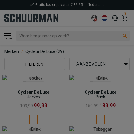
Gratis bezorgd vanaf € 39,95 in Nederland
0
MENU
Merken
Cycleur De Luxe
(29)
FILTEREN
Cycleur De Luxe
Cycleur De Luxe
Jockey
Brink
99,99
139,99
109,99
159,99