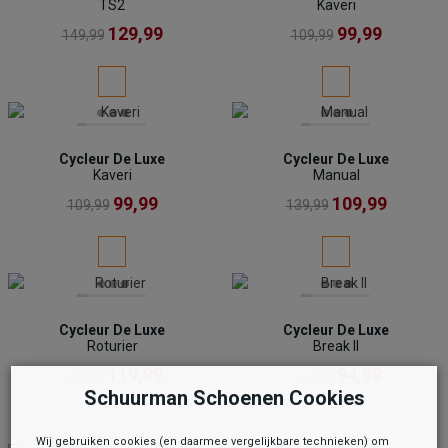
TS2
Kaveri
129,99
99,99
149,99
109,99
Cycleur De Luxe
Cycleur De Luxe
Kaveri
Manual
99,99
109,99
109,99
139,99
Cycleur De Luxe
Cycleur De Luxe
Roturier
Break II
119,99
94,99
149,99
119,99
Schuurman Schoenen Cookies
Wij gebruiken cookies (en daarmee vergelijkbare technieken) om