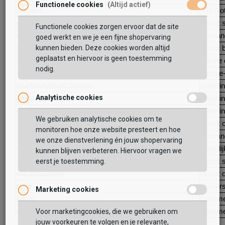
Functionele cookies
(Altijd actief)
dw_dnt
"Do No
dwanonymous_1af36bdb500fab78466ed6ba9f089859
Houdt s
Functionele cookies zorgen ervoor dat de site
dwsid
Demandw
goed werkt en we je een fijne shopervaring
LoginPromoteModalShown
Houdt b
kunnen bieden. Deze cookies worden altijd
geplaatst en hiervoor is geen toestemming
LSKey-c$CookieConsentPolicy
Lokale 
nodig.
sid
Sessie-
useAnalyticalCookies
Instell
Analytische cookies
useMarketingCookies
Instell
useFunctionalCookies
Instell
We gebruiken analytische cookies om te
X-Salesforce-CHAT
Houdt c
monitoren hoe onze website presteert en hoe
dwac_57e8905400ffc6e686f4baa033
Demand
we onze dienstverlening én jouw shopervaring
bld
Mogelij
kunnen blijven verbeteren. Hiervoor vragen we
sn
Houdt s
eerst je toestemming.
snLastSubmit
Houdt d
uuid
Univers
Marketing cookies
cqcid
Commer
cquid
Commer
Voor marketingcookies, die we gebruiken om
jouw voorkeuren te volgen en je relevante,