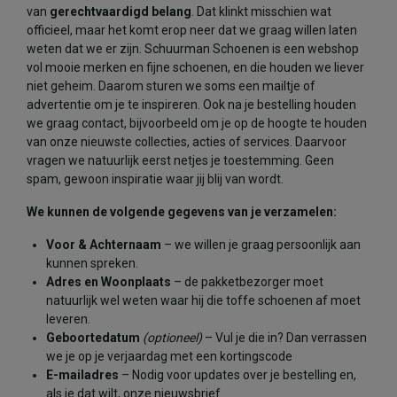
van
gerechtvaardigd belang
. Dat klinkt misschien wat
officieel, maar het komt erop neer dat we graag willen laten
weten dat we er zijn. Schuurman Schoenen is een webshop
vol mooie merken en fijne schoenen, en die houden we liever
niet geheim. Daarom sturen we soms een mailtje of
advertentie om je te inspireren. Ook na je bestelling houden
we graag contact, bijvoorbeeld om je op de hoogte te houden
van onze nieuwste collecties, acties of services. Daarvoor
vragen we natuurlijk eerst netjes je toestemming. Geen
spam, gewoon inspiratie waar jij blij van wordt.
We kunnen de volgende gegevens van je verzamelen:
Voor & Achternaam
– we willen je graag persoonlijk aan
kunnen spreken.
Adres en Woonplaats
– de pakketbezorger moet
natuurlijk wel weten waar hij die toffe schoenen af moet
leveren.
Geboortedatum
(optioneel)
– Vul je die in? Dan verrassen
we je op je verjaardag met een kortingscode
E-mailadres
– Nodig voor updates over je bestelling en,
als je dat wilt, onze nieuwsbrief