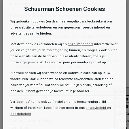
afstemmen op jouw interesses.
Schuurman Schoenen Cookies
9. Soorten cookies die we gebruiken:
Wij gebruiken cookies (en daarmee vergelijkbare technieken) om
1. Functionele cookies
(noodzakelijk)
onze website te verbeteren en om gepersonaliseerde inhoud en
advertenties aan te bieden.
Functionele cookies zijn noodzakelijk en zorgen ervoor dat
onze website goed werkt. Ze zorgen er bijvoorbeeld voor dat
Met deze cookies verzamelen wij en
onze 12 partners
informatie over
je kunt inloggen, producten kunt bewaren in je winkelmandje,
jou en volgen we jouw internetgedrag binnen, en mogelijk ook buiten
en je voorkeuren worden onthouden. Omdat deze cookies
onze website aan de hand van unieke identificatoren, zoals je
essentieel zijn voor het correct functioneren van de website,
browsergegevens. Wij bouwen zo jouw persoonlijke profiel op.
is jouw toestemming hiervoor niet nodig. Zonder deze
cookies kan de website mogelijk niet naar behoren
Hiermee passen wij onze website en communicatie aan op jouw
functioneren.
voorkeuren. Ook kunnen we zo relevante advertenties laten zien op
basis van jouw profiel. Dat doen we natuurlijk niet als je tracking of
Cookie naam
Doel
cookies uit hebt gezet op je toestel of in je browser.
__cq_dnt
Registr
Via '
cookies
' kun je ook zelf instellen en je toestemming altijd
acceptedCookiePolicy_v2
Registr
wijzigen of intrekken. Lees hierover meer in ons
privacybeleid
en
BrowserId
Salesfo
cookiebeleid
.
CookieConsentPolicy
Slaat 
cwo_locale
Opslaat