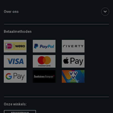
Over ons
Betaalmethoden
ideal
paypal
riverty
visa
mastercard
apple-
pay
google-
fashion-
vvv-
pay
cheque
giftcard
Onze winkels: