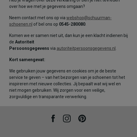
Heb je vragen over deze verklaring of ben je niet tevreden
over hoe we met je gegevens omgaan?
Neem contact met ons op via
webshop@schuurman-
schoenen.nl
of bel ons op
0545-280080
.
Komen we er samen niet uit, dan kun je een klacht indienen bij
de
Autoriteit
Persoonsgegevens
via
autoriteitpersoonsgegevens.nl
.
Kort samengevat:
We gebruiken jouw gegevens en cookies om je de beste
service te geven – van het bezorgen van je schoenen tot het
inspireren met nieuwe collecties. Jij bepaalt wat wij wel en
niet mogen gebruiken. Wij zorgen voor een veilige,
zorgvuldige en transparante verwerking.
Facebook
Instagram
Pinterest