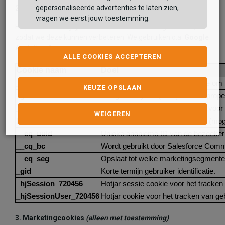
gepersonaliseerde advertenties te laten zien,
2. Analytische cookies
(alleen met toestemming)
vragen we eerst jouw toestemming.
Helpen ons te begrijpen hoe bezoekers de site gebruiken,
zodat we deze kunnen verbeteren. We gebruiken o.a.
Google
Analytics 4
.
ALLE COOKIES ACCEPTEREN
Cookie naam
Doel
_ga
Google Analytics hoofd-ID cookie om
KEUZE OPSLAAN
_ga_J51Z9LGEEM
Google Analytics (GA4) sessie-/proper
_ga_Q9TNRXWJ54
Google Analytics (GA4) tracking voor
WEIGEREN
lantern
Interne analyse-/diagnosecookie (moge
__cq_uuid
Unieke anonieme ID van de bezoeker 
__cq_bc
Wordt gebruikt door Salesforce Comm
__cq_seg
Opslaat tot welke marketingsegmenten
_gid
Korte termijn gebruiker identificatie.
_hjSession_720456
Hotjar sessie cookie voor het tracken
_hjSessionUser_720456
Hotjar cookie voor het tracken van geb
3. Marketingcookies
(alleen met toestemming)