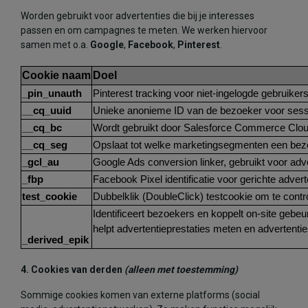
Worden gebruikt voor advertenties die bij je interesses
passen en om campagnes te meten. We werken hiervoor
samen met o.a.
Google
,
Facebook
,
Pinterest
.
Cookie naam
Doel
_pin_unauth
Pinterest tracking voor niet-ingelogde gebruikers
__cq_uuid
Unieke anonieme ID van de bezoeker voor sess
__cq_bc
Wordt gebruikt door Salesforce Commerce Cloud
__cq_seg
Opslaat tot welke marketingsegmenten een bezo
_gcl_au
Google Ads conversion linker, gebruikt voor a
_fbp
Facebook Pixel identificatie voor gerichte adve
test_cookie
Dubbelklik (DoubleClick) testcookie om te contr
Identificeert bezoekers en koppelt on-site gebeur
helpt advertentieprestaties meten en advertentie
_derived_epik
4. Cookies van derden
(alleen met toestemming)
Sommige cookies komen van externe platforms (social