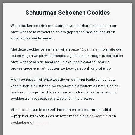
Schuurman Schoenen Cookies
Wij gebruiken cookies (en daarmee vergelijkbare technieken) om
onze website te verbeteren en om gepersonaliseerde inhoud en
PME Legend
Forwarder
advertenties aan te bieden.
84,99
99,99
Met deze cookies verzamelen wij en
onze 12 partners
informatie over
jou en volgen we jouw internetgedrag binnen, en mogelijk ook buiten
onze website aan de hand van unieke identificatoren, zoals je
browsergegevens. Wij bouwen zo jouw persoonlijke profiel op.
Hiermee passen wij onze website en communicatie aan op jouw
voorkeuren. Ook kunnen we zo relevante advertenties laten zien op
basis van jouw profiel. Dat doen we natuurlijk niet als je tracking of
cookies uit hebt gezet op je toestel of in je browser.
Via '
cookies
Gabor
' kun je ook zelf instellen en je toestemming altijd
Rollingsoft
wijzigen of intrekken. Lees hierover meer in ons
privacybeleid
en
cookiebeleid
.
129,99
Toegevoegd aan je winkeltas!
159,99