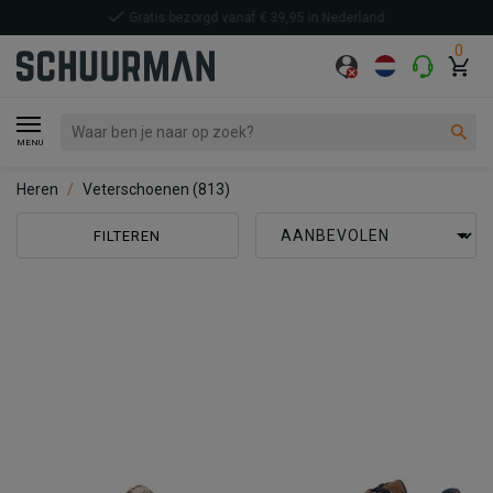
Voor 21:00 uur besteld, volgende
werkdag in huis*
0
MENU
Heren
Veterschoenen
(813)
FILTEREN