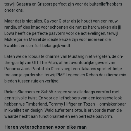
terwijl Gaastra en Grisport perfect zijn voor de buitenliefhebbers
onder ons.
Maar dat is niet alles. Ga voor G-star als je houdt van een rauw
randje, of kies Imac voor schoenen die net zo hard werken als jij.
Lowa heeft de perfecte pasvorm voor de actievelingen, terwijl
McGregor en Merrel de ideale keuze zijn voor iedereen die
kwaliteit en comfort belangrijk vindt.
Laten we de robuuste charme van Mustang niet vergeten, de on-
the-go stijl van Off The Pitch, of het avontuurlijke gevoel van
Panama Jack. Pantofola D'oro voegt een Italiaans sportief tintje
toe aan je garderobe, terwijl PME Legend en Rehab de ultieme mix
bieden tussen ruig en verfijnd.
Rieker, Skechers en Sub55 zorgen voor alledaags comfort met
een stijlvolle twist. En voor de liefhebbers van een iconische look
hebben we Timberland, Tommy Hilfiger en Tozen – onmiskenbaar
in kwaliteit en design. Waldläufer tenslotte, is er voor de man die
waarde hecht aan functionaliteit en een perfecte pasvorm.
Heren veterschoenen voor elke man