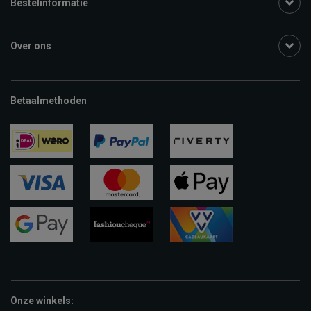
Bestelinformatie
Over ons
Betaalmethoden
ideal
paypal
riverty
visa
mastercard
apple-
pay
google-
fashion-
vvv-
pay
cheque
giftcard
Onze winkels: