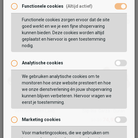
Functionele cookies
(Altijd actief)
Functionele cookies zorgen ervoor dat de site
goed werkt en we je een fijne shopervaring
kunnen bieden. Deze cookies worden altijd
geplaatst en hiervoor is geen toestemming
nodig.
Analytische cookies
Vaak samen gekocht met
We gebruiken analytische cookies om te
monitoren hoe onze website presteert en hoe
BEKIJK WINKELTAS
we onze dienstverlening én jouw shopervaring
kunnen blijven verbeteren. Hiervoor vragen we
eerst je toestemming.
VERDER WINKELEN
Rieker
Skechers
Veterschoenen Laag
Slip-Ins: Garza - Duran
89,99
74,99
Marketing cookies
109,99
99,99
Voor marketingcookies, die we gebruiken om