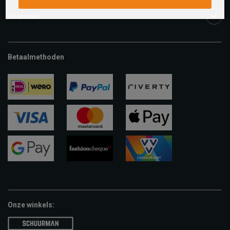
Over ons
Betaalmethoden
ideal
paypal
riverty
visa
mastercard
apple-
pay
google-
fashion-
vvv-
pay
cheque
giftcard
Onze winkels: