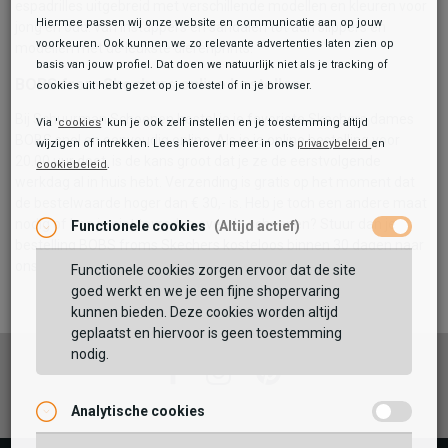
espadrilles uitgebreid met verschillende modellen en kleuren voor
Hiermee passen wij onze website en communicatie aan op jouw
jong en oud: van instappers en sandalen tot aan slippers en
voorkeuren. Ook kunnen we zo relevante advertenties laten zien op
modellen met de leukste dierenprints.
basis van jouw profiel. Dat doen we natuurlijk niet als je tracking of
BOBS from Skechers online bestellen
cookies uit hebt gezet op je toestel of in je browser.
Bij Schuurman Schoenen bestel je je favoriete Skechers dames
Via '
cookies
' kun je ook zelf instellen en je toestemming altijd
BOBS snel en eenvoudig online. Als je je online bestelling voor
wijzigen of intrekken. Lees hierover meer in ons
privacybeleid
en
20.00 uur doet, is de kans groot dat je ze de eerstvolgende
cookiebeleid
.
Toegevoegd aan je winkeltas!
werkdag al in huis hebt. Verzending is gratis op het moment dat
de bestelwaarde hoger dan € 30,- is. Heb je toch een andere maat
nodig of ben je niet tevreden over de schoenen? Stuur dan je
Functionele cookies
(Altijd actief)
bestelling BOBS froms Skechers kosteloos binnen 30 dagen naar
ons retour. Dat maakt het online shoppen nog leuker!
Functionele cookies zorgen ervoor dat de site
goed werkt en we je een fijne shopervaring
kunnen bieden. Deze cookies worden altijd
geplaatst en hiervoor is geen toestemming
nodig.
Facebook
Instagram
Pinterest
Analytische cookies
Vaak samen gekocht met