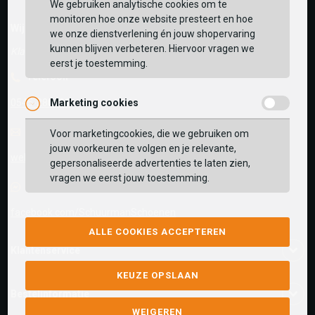
We gebruiken analytische cookies om te
monitoren hoe onze website presteert en hoe
BEKIJK WINKELTAS
Wij helpen je graag!
we onze dienstverlening én jouw shopervaring
kunnen blijven verbeteren. Hiervoor vragen we
Klantenservice is gesloten
eerst je toestemming.
VERDER WINKELEN
Telefoon
0545-280081
Marketing cookies
E-mail
Antwoord binnen 24 uur
Voor marketingcookies, die we gebruiken om
jouw voorkeuren te volgen en je relevante,
webshop@schuurman-schoenen.nl
gepersonaliseerde advertenties te laten zien,
vragen we eerst jouw toestemming.
Facebook chat
facebook.com/SchuurmanSchoenen
ALLE COOKIES ACCEPTEREN
Klantenservice
KEUZE OPSLAAN
Bestelinformatie
WEIGEREN