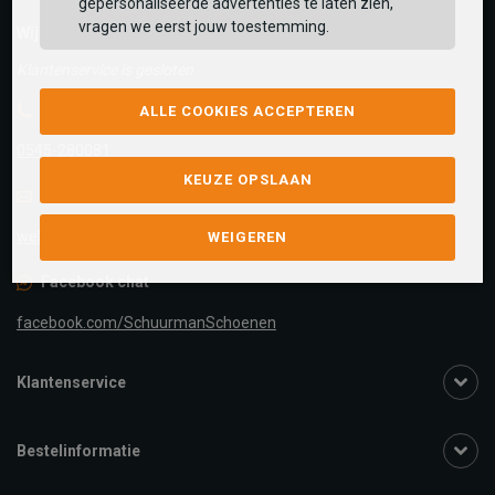
gepersonaliseerde advertenties te laten zien,
vragen we eerst jouw toestemming.
Wij helpen je graag!
Klantenservice is gesloten
Telefoon
ALLE COOKIES ACCEPTEREN
0545-280081
KEUZE OPSLAAN
E-mail
Antwoord binnen 24 uur
webshop@schuurman-schoenen.nl
WEIGEREN
Facebook chat
facebook.com/SchuurmanSchoenen
Klantenservice
Bestelinformatie