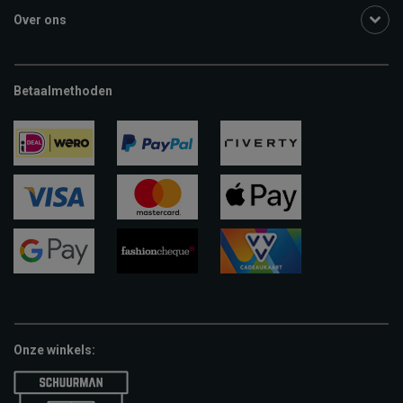
Over ons
Betaalmethoden
ideal
paypal
riverty
visa
mastercard
apple-
pay
google-
fashion-
vvv-
pay
cheque
giftcard
Onze winkels: