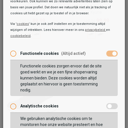
voorkeuren. Ook kunnen we zo relevante advertenties laten zien op
basis van jouw profiel. Dat doen we natuurlijk niet als je tracking of
Tozen
Tozen
Kira
Kyuna
cookies uit hebt gezet op je toestel of in je browser.
89,99
99,99
159,99
189,99
Via '
cookies
' kun je ook zelf instellen en je toestemming altijd
wijzigen of intrekken. Lees hierover meer in ons
privacybeleid
en
cookiebeleid
.
Functionele cookies
(Altijd actief)
Functionele cookies zorgen ervoor dat de site
goed werkt en we je een fijne shopervaring
kunnen bieden. Deze cookies worden altijd
geplaatst en hiervoor is geen toestemming
nodig.
Analytische cookies
We gebruiken analytische cookies om te
monitoren hoe onze website presteert en hoe