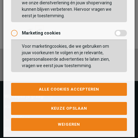
Tozen
we onze dienstverlening én jouw shopervaring
Kyuna
kunnen blijven verbeteren. Hiervoor vragen we
109,99
eerst je toestemming.
189,99
Marketing cookies
Voor marketingcookies, die we gebruiken om
jouw voorkeuren te volgen en je relevante,
gepersonaliseerde advertenties te laten zien,
Facebook
Instagram
Pinterest
vragen we eerst jouw toestemming.
ALLE COOKIES ACCEPTEREN
Wij helpen je graag!
Klantenservice geopend tot 17:00
KEUZE OPSLAAN
Telefoon
WEIGEREN
0545-280081