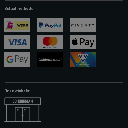
Betaalmethoden
ideal
paypal
riverty
visa
mastercard
apple-
pay
google-
fashion-
vvv-
pay
cheque
giftcard
Onze winkels: