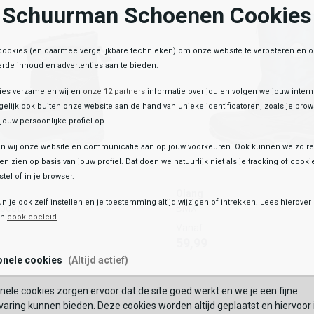
33/34
35/36
37/38
39/40
Schuurman Schoenen Cookies
TOEVOEGEN AAN WIN
OEGEN AAN WINKELTAS
cookies (en daarmee vergelijkbare technieken) om onze website te verbeteren en 
rde inhoud en advertenties aan te bieden.
ies verzamelen wij en
onze 12 partners
informatie over jou en volgen we jouw inter
elijk ook buiten onze website aan de hand van unieke identificatoren, zoals je br
jouw persoonlijke profiel op.
 wij onze website en communicatie aan op jouw voorkeuren. Ook kunnen we zo re
ten zien op basis van jouw profiel. Dat doen we natuurlijk niet als je tracking of cooki
tel of in je browser.
Olang
Olang
wboots
BMX
un je ook zelf instellen en je toestemming altijd wijzigen of intrekken. Lees hierove
boots
BMX
Toegevoegd aan je winkeltas!
Vanaf
en
cookiebeleid
.
Vanaf
59,99
59,99
onele cookies
(Altijd actief)
Kleur
nele cookies zorgen ervoor dat de site goed werkt en we je een fijne
list
hlist
Wishlist
Wishlist
BEKIJK
aring kunnen bieden. Deze cookies worden altijd geplaatst en hiervoor 