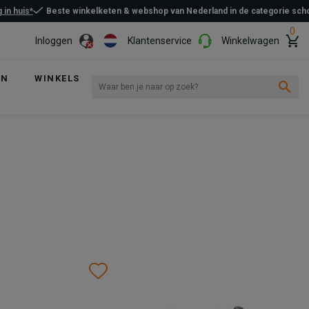
 in huis*
Beste winkelketen & webshop van Nederland in de categorie sc
0
Inloggen
Klantenservice
Winkelwagen
EN
WINKELS
Wishlist
Wishlist