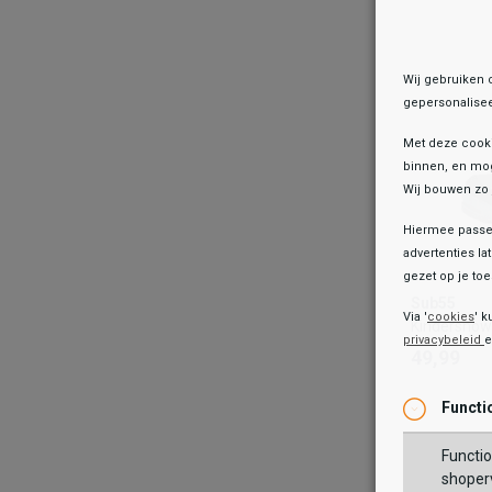
29/30
TOEV
Wij gebruiken 
gepersonalisee
Met deze cook
binnen, en mog
Wij bouwen zo 
Hiermee passen
advertenties la
gezet op je toes
Sub55
Sub55
Kindersno
Via '
cookies
' k
Kindersnow
49,99
privacybeleid
49,99
Kleur
Functi
Functio
Wish
Wis
Maat
shoperv