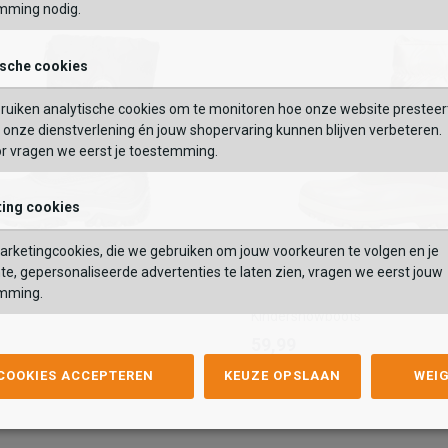
Maat
9
30
31
32
33
34
35
36
37
38
39
40
mming nodig.
VERDER
29/30
31/32
33/34
35
OEGEN AAN WINKELTAS
ische cookies
TOEVOEGEN AAN WIN
Vaak samen gekocht met
ruiken analytische cookies om te monitoren hoe onze website presteer
onze dienstverlening én jouw shopervaring kunnen blijven verbeteren.
or vragen we eerst je toestemming.
ing cookies
rketingcookies, die we gebruiken om jouw voorkeuren te volgen en je
te, gepersonaliseerde advertenties te laten zien, vragen we eerst jouw
Antarctica
mming.
Antarctica
Kindersnowboots
Kindersnowboots
59,99
59,99
Kleur
 COOKIES ACCEPTEREN
KEUZE OPSLAAN
WEI
list
hlist
Maat