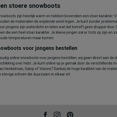
en stoere snowboots
nowboots zijn heerlijk warm en hebben bovendien een stoer karakter. 
ouden de materialen de snijdende wind tegen. Je kunt zonder proble
OEGEN AAN WINKELTAS
or jongens zijn waterdicht en laten wat dat betreft geen druppel door.
n die een heel stoer karakter. Je kleine jongen zal er trots op zijn en za
oude temperaturen maar komen.
nowboots voor jongens bestellen
udig online snowboots voor jongens bestellen, wij gaan direct aan de sl
eschikking over hebt. Je kunt online op je gemak door de verschillende 
n Henkelman, Galop of Visions? Dankzij de hoge kwaliteit van de materi
n stevige schoen die duurzaam in elkaar zit.
Facebook
Instagram
Pinterest