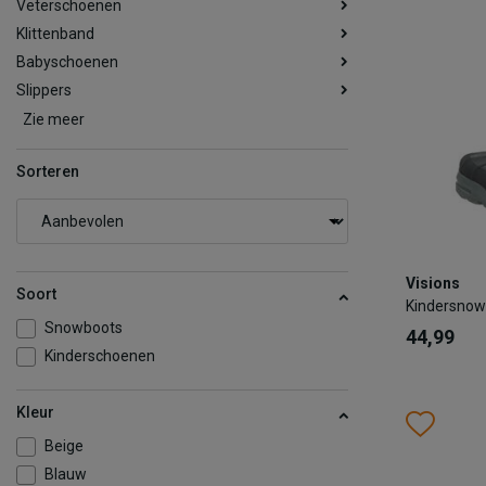
Veterschoenen
Klittenband
Babyschoenen
Slippers
Zie meer
Sorteren
Visions
Visions
Kindersno
Soort
Kindersnow
44,99
Snowboots
44,99
Kinderschoenen
Kleur
Kleur
Wish
Wis
Beige
Maat
Blauw
28
2