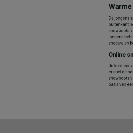
Warme 
Maat
28
29
De jongens s
buitenkant h
TOEV
snowboots vo
jongens hebbe
sneeuw en k
Online s
Je kunt eenvo
er snel de b
snowboots va
basis van ee