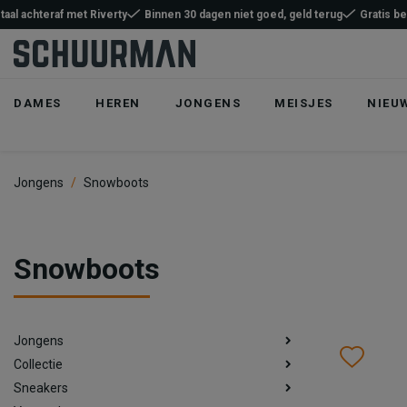
taal achteraf met Riverty
Binnen 30 dagen niet goed, geld terug
Gratis b
DAMES
HEREN
JONGENS
MEISJES
NIEU
Jongens
Snowboots
Snowboots
Jongens
Wish
Wis
Collectie
Sneakers