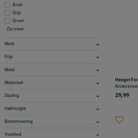
Bruin
Grijs
TOEV
Groen
Zie meer
Taupe
Roze
Zilver
Zwart
Merk
Prijs
Maat
Hengst F
Hengst Fo
Kindersno
Materiaal
Kindersnow
29,99
29,99
Sluiting
Kleur
Hakhoogte
Wish
Wis
Binnenvoering
Maat
Voetbed
28
30