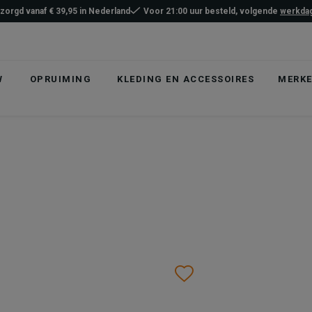
ezorgd vanaf € 39,95 in Nederland
Voor 21:00 uur besteld, volgende
werkdag
W
OPRUIMING
KLEDING EN ACCESSOIRES
MERK
list
hlist
Wishlist
Wishlist