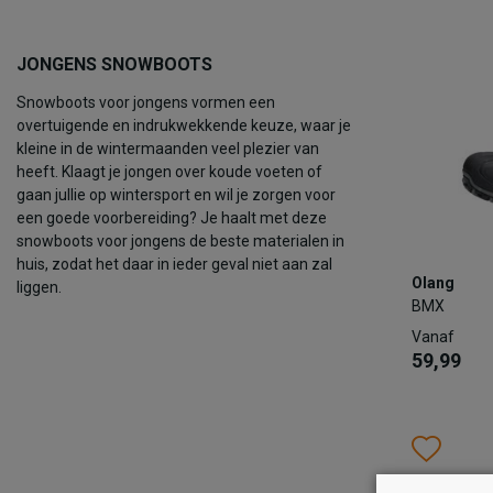
TOEV
JONGENS SNOWBOOTS
Snowboots voor jongens vormen een
overtuigende en indrukwekkende keuze, waar je
kleine in de wintermaanden veel plezier van
heeft. Klaagt je jongen over koude voeten of
gaan jullie op wintersport en wil je zorgen voor
een goede voorbereiding? Je haalt met deze
snowboots voor jongens de beste materialen in
huis, zodat het daar in ieder geval niet aan zal
Olang
Olang
liggen.
BMX
BMX
Vanaf
Vanaf
59,99
59,99
Kleur
Wish
Wis
Maat