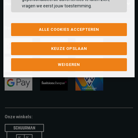
Over ons
vragen we eerst jouw toestemming.
Betaalmethoden
ALLE COOKIES ACCEPTEREN
KEUZE OPSLAAN
ideal
paypal
riverty
WEIGEREN
visa
mastercard
apple-
pay
google-
fashion-
vvv-
pay
cheque
giftcard
Onze winkels: