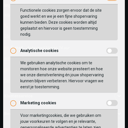
Wij helpen je graag!
Functionele cookies zorgen ervoor dat de site
Klantenservice is gesloten
goed werkt en we je een fijne shopervaring
kunnen bieden. Deze cookies worden altijd
Telefoon
geplaatst en hiervoor is geen toestemming
nodig.
0545-280081
E-mail
Antwoord binnen 24 uur
Analytische cookies
webshop@schuurman-schoenen.nl
We gebruiken analytische cookies om te
monitoren hoe onze website presteert en hoe
Facebook chat
we onze dienstverlening én jouw shopervaring
facebook.com/SchuurmanSchoenen
kunnen blijven verbeteren. Hiervoor vragen we
eerst je toestemming.
Klantenservice
Marketing cookies
Bestelinformatie
Voor marketingcookies, die we gebruiken om
jouw voorkeuren te volgen en je relevante,
gepersonaliseerde advertenties te laten zien,