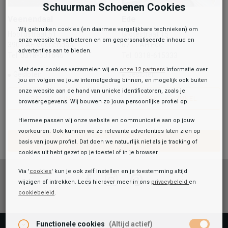
Schuurman Schoenen Cookies
Veenendaal
Ede
Wij gebruiken cookies (en daarmee vergelijkbare technieken) om
Hoofdstraat 61
Grotestraat 15
onze website te verbeteren en om gepersonaliseerde inhoud en
3901 AE Veenendaal
6711 AH Ede
advertenties aan te bieden.
Tel. 0318-501646
Tel. 0318-615333
Met deze cookies verzamelen wij en
onze 12 partners
informatie over
Gesloten
Gesloten
jou en volgen we jouw internetgedrag binnen, en mogelijk ook buiten
onze website aan de hand van unieke identificatoren, zoals je
BEKIJK WINKEL
BEKIJK WINKEL
browsergegevens. Wij bouwen zo jouw persoonlijke profiel op.
Hiermee passen wij onze website en communicatie aan op jouw
voorkeuren. Ook kunnen we zo relevante advertenties laten zien op
TOON ALLES
basis van jouw profiel. Dat doen we natuurlijk niet als je tracking of
cookies uit hebt gezet op je toestel of in je browser.
Via '
cookies
' kun je ook zelf instellen en je toestemming altijd
Facebook
Instagram
Pinterest
wijzigen of intrekken. Lees hierover meer in ons
privacybeleid
en
cookiebeleid
.
Functionele cookies
(Altijd actief)