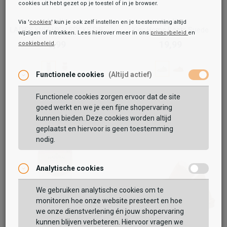
cookies uit hebt gezet op je toestel of in je browser.
Apollo
Apollo
Via '
cookies
' kun je ook zelf instellen en je toestemming altijd
LADIES KNEEHIGH SOCKS RIB
Kids Home Boots Suede
wijzigen of intrekken. Lees hierover meer in ons
privacybeleid
en
8,99
19,99
cookiebeleid
.
Functionele cookies
(Altijd actief)
Functionele cookies zorgen ervoor dat de site
goed werkt en we je een fijne shopervaring
kunnen bieden. Deze cookies worden altijd
geplaatst en hiervoor is geen toestemming
nodig.
Analytische cookies
We gebruiken analytische cookies om te
monitoren hoe onze website presteert en hoe
we onze dienstverlening én jouw shopervaring
kunnen blijven verbeteren. Hiervoor vragen we