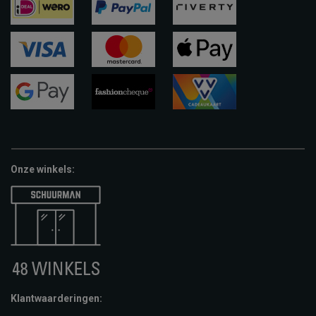
ideal
paypal
riverty
visa
mastercard
apple-
pay
google-
fashion-
vvv-
pay
cheque
giftcard
Onze winkels:
Klantwaarderingen: