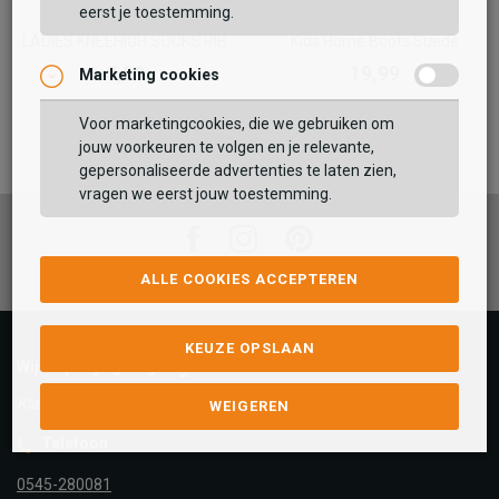
eerst je toestemming.
Apollo
Apollo
LADIES KNEEHIGH SOCKS RIB
Kids Home Boots Suede
8,99
19,99
Marketing cookies
Voor marketingcookies, die we gebruiken om
jouw voorkeuren te volgen en je relevante,
gepersonaliseerde advertenties te laten zien,
vragen we eerst jouw toestemming.
Facebook
Instagram
Pinterest
ALLE COOKIES ACCEPTEREN
KEUZE OPSLAAN
Wij helpen je graag!
Klantenservice is gesloten
WEIGEREN
Telefoon
0545-280081