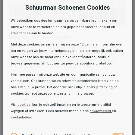
Schuurman Schoenen Cookies
Wij gebruiken cookies (en daarmee vergelijkbare technieken) om
onze website te verbeteren en om gepersonaliseerde inhoud en
advertenties aan te bieden.
Vragen of opmerkingen?
Met deze cookies verzamelen wij en
onze 12 partners
informatie over
Heb je na je bezoek aan onze winkel of de webshop vragen,
jou en volgen we jouw internetgedrag binnen, en mogelijk ook buiten
klachten, complimenten of advies? Of heb je vragen over een
onze website aan de hand van unieke identificatoren, zoals je
webshopbestelling of winkelaankoop? Neem dan gerust
browsergegevens. Wij bouwen zo jouw persoonlijke profiel op.
contact met ons op via onderstaand formulier.
Hiermee passen wij onze website en communicatie aan op jouw
voorkeuren. Ook kunnen we zo relevante advertenties laten zien op
Naam contactpersoon
basis van jouw profiel. Dat doen we natuurlijk niet als je tracking of
cookies uit hebt gezet op je toestel of in je browser.
E-mail
Via '
cookies
' kun je ook zelf instellen en je toestemming altijd
wijzigen of intrekken. Lees hierover meer in ons
privacybeleid
en
Telefoon
cookiebeleid
.
Onderwerp