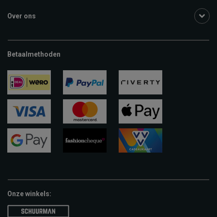
Over ons
Betaalmethoden
ideal
paypal
riverty
visa
mastercard
apple-
pay
google-
fashion-
vvv-
pay
cheque
giftcard
Onze winkels: