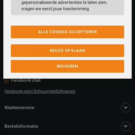
gepersonaliseerde advertenties te laten zien,
vragen we eerst jouw toestemming.
Wij helpen je graag!
Klantenservice is gesloten
ALLE COOKIES ACCEPTEREN
Telefoon
0545-280081
KEUZE OPSLAAN
E-mail
Antwoord binnen 24 uur
WEIGEREN
webshop@schuurman-schoenen.nl
Facebook chat
facebook.com/SchuurmanSchoenen
Klantenservice
Bestelinformatie