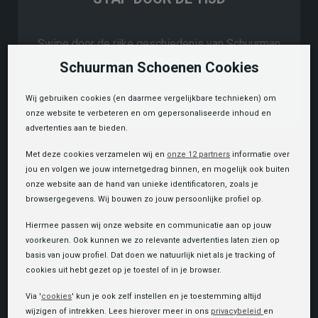
Swipe door de rijke geschiedenis van Schuurman
Schoenen.
Schuurman Schoenen Cookies
Wij gebruiken cookies (en daarmee vergelijkbare technieken) om
onze website te verbeteren en om gepersonaliseerde inhoud en
advertenties aan te bieden.
Met deze cookies verzamelen wij en
onze 12 partners
informatie over
jou en volgen we jouw internetgedrag binnen, en mogelijk ook buiten
onze website aan de hand van unieke identificatoren, zoals je
browsergegevens. Wij bouwen zo jouw persoonlijke profiel op.
Hiermee passen wij onze website en communicatie aan op jouw
voorkeuren. Ook kunnen we zo relevante advertenties laten zien op
basis van jouw profiel. Dat doen we natuurlijk niet als je tracking of
cookies uit hebt gezet op je toestel of in je browser.
Via '
cookies
' kun je ook zelf instellen en je toestemming altijd
wijzigen of intrekken. Lees hierover meer in ons
privacybeleid
en