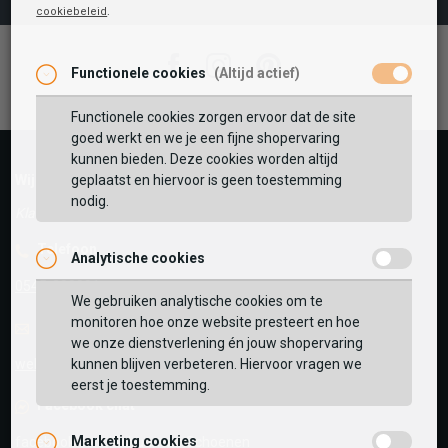
cookiebeleid
.
Facebook
Instagram
Pinterest
Functionele cookies
(Altijd actief)
Functionele cookies zorgen ervoor dat de site
goed werkt en we je een fijne shopervaring
kunnen bieden. Deze cookies worden altijd
geplaatst en hiervoor is geen toestemming
Wij helpen je graag!
nodig.
Klantenservice is gesloten
Telefoon
Analytische cookies
0545-280081
We gebruiken analytische cookies om te
monitoren hoe onze website presteert en hoe
E-mail
Antwoord binnen 24 uur
we onze dienstverlening én jouw shopervaring
kunnen blijven verbeteren. Hiervoor vragen we
webshop@schuurman-schoenen.nl
eerst je toestemming.
Facebook chat
Marketing cookies
facebook.com/SchuurmanSchoenen