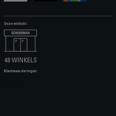
google-
fashion-
vvv-
pay
cheque
giftcard
Onze winkels:
Klantwaarderingen: