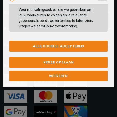
Voor marketingcookies, die we gebruiken om
Klantenservice
jouw voorkeuren te volgen en je relevante,
gepersonaliseerde advertenties te laten zien,
vragen we eerst jouw toestemming.
Bestelinformatie
Over ons
ALLE COOKIES ACCEPTEREN
KEUZE OPSLAAN
Betaalmethoden
WEIGEREN
ideal
paypal
riverty
visa
mastercard
apple-
pay