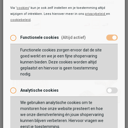
Sleehak
Sandalen Touwzool
Via '
cookies
' kun je ook zelf instellen en je toestemming altijd
59,99
69,99
69,99
wijzigen of intrekken. Lees hierover meer in ons
privacybeleid
en
cookiebeleid
.
Functionele cookies
(Altijd actief)
Functionele cookies zorgen ervoor dat de site
goed werkt en we je een fijne shopervaring
kunnen bieden. Deze cookies worden altijd
geplaatst en hiervoor is geen toestemming
nodig.
Analytische cookies
We gebruiken analytische cookies om te
monitoren hoe onze website presteert en hoe
we onze dienstverlening én jouw shopervaring
Tamaris
Tamaris
kunnen blijven verbeteren. Hiervoor vragen we
Krister
Sandalen Touwzool
eerst je toestemming.