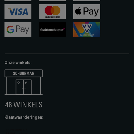
ideal
paypal
riverty
visa
mastercard
apple-
pay
google-
fashion-
vvv-
pay
cheque
giftcard
Onze winkels:
Klantwaarderingen: