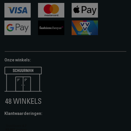
ideal
paypal
riverty
visa
mastercard
apple-
pay
google-
fashion-
vvv-
pay
cheque
giftcard
Onze winkels:
Klantwaarderingen: