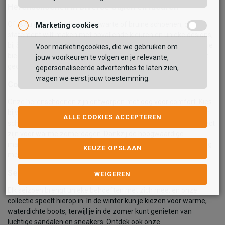
Herenschoenen in Diverse Stijlen en Kleuren
Of je nu gaat voor klassieke zwarte of bruine schoenen, of een
Marketing cookies
statement wilt maken met opvallende kleuren en unieke designs,
bij Schuurman Schoenen vind je altijd wat je zoekt. Onze collectie
Voor marketingcookies, die we gebruiken om
biedt een breed scala aan stijlen: van minimalistisch en strak tot
jouw voorkeuren te volgen en je relevante,
gedetailleerd en trendy.
gepersonaliseerde advertenties te laten zien,
vragen we eerst jouw toestemming.
Comfort en Kwaliteit voor Elke Dag
Onze herenschoenen zijn ontworpen met oog voor comfort. Kies
bijvoorbeeld voor sneakers met schokabsorberende zolen, leren
ALLE COOKIES ACCEPTEREN
schoenen met ademende eigenschappen of sandalen die perfect
zijn voor warme zomerdagen. Dankzij de hoogwaardige
materialen en afwerking kun je vertrouwen op schoenen die lang
KEUZE OPSLAAN
meegaan.
Seizoensgebonden Collecties
WEIGEREN
Elk seizoen brengt unieke behoeften met zich mee, en onze
collectie speelt hierop in. In de winter kun je kiezen voor warme,
waterdichte boots, terwijl je in de zomer kunt genieten van
luchtige sandalen en sneakers. Ontdek ook onze