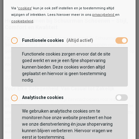
Via '
cookies
' kun je ook zelf instellen en je toestemming altijd
wijzigen of intrekken. Lees hierover meer in ons
privacybeleid
en
Herenschoenen bij Schuurman Schoenen – Stijl,
cookiebeleid
.
Comfort en Kwaliteit
Op zoek naar de perfecte herenschoenen? Bij Schuurman
Functionele cookies
(Altijd actief)
Schoenen vind je een uitgebreide collectie schoenen voor elke
gelegenheid. Of je nu op zoek bent naar stijlvolle schoenen voor op
Functionele cookies zorgen ervoor dat de site
kantoor, sportieve sneakers voor een casual look, stevige boots
goed werkt en we je een fijne shopervaring
voor de winter, of comfortabele sandalen voor de zomer, wij
kunnen bieden. Deze cookies worden altijd
hebben het allemaal. Met topmerken zoals
Ecco
,
Timberland
,
geplaatst en hiervoor is geen toestemming
SUB55
en
Skechers
, ben je verzekerd van kwaliteit en stijl.
nodig.
Voor Elke Gelegenheid: Van Casual tot Zakelijk
Analytische cookies
Bij Schuurman Schoenen vind je herenschoenen voor iedere
situatie. Voor een casual dag kun je kiezen uit onze ruime collectie
We gebruiken analytische cookies om te
sneakers en instappers. Voor een zakelijke outfit hebben we nette
monitoren hoe onze website presteert en hoe
veterschoenen en loafers die comfort en professionaliteit
we onze dienstverlening én jouw shopervaring
combineren. Ook voor outdoor-activiteiten bieden we stevige
kunnen blijven verbeteren. Hiervoor vragen we
wandelschoenen en boots die zowel praktisch als stijlvol zijn.
eerst je toestemming.