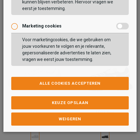
kunnen blijven verbeteren. Hiervoor vragen we
eerst je toestemming.
VERDER WINKELEN
Marketing cookies
Voor marketingcookies, die we gebruiken om
jouw voorkeuren te volgen en je relevante,
gepersonaliseerde advertenties te laten zien,
vragen we eerst jouw toestemming.
ALLE COOKIES ACCEPTEREN
KEUZE OPSLAAN
Lacoste
Lacoste
T Clip
L003 Neo
WEIGEREN
99,99
119,99
114,99
139,99