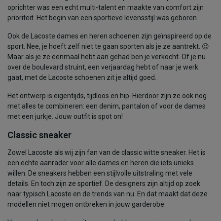
oprichter was een echt multi-talent en maakte van comfort zijn
prioriteit. Het begin van een sportieve levensstijl was geboren.
Ook de Lacoste dames en heren schoenen zijn geïnspireerd op de
sport. Nee, je hoeft zelf niet te gaan sporten als je ze aantrekt. 😉
Maar als je ze eenmaal hebt aan gehad ben je verkocht. Of je nu
over de boulevard struint, een verjaardag hebt of naar je werk
gaat, met de Lacoste schoenen zit je altijd goed.
Het ontwerp is eigentijds, tijdloos en hip. Hierdoor zijn ze ook nog
met alles te combineren: een denim, pantalon of voor de dames
met een jurkje. Jouw outfit is spot on!
Classic sneaker
Zowel Lacoste als wij zijn fan van de classic witte sneaker. Het is
een echte aanrader voor alle dames en heren die iets unieks
willen. De sneakers hebben een stijlvolle uitstraling met vele
details. En toch zijn ze sportief. De designers zijn altijd op zoek
naar typisch Lacoste en de trends van nu. En dat maakt dat deze
modellen niet mogen ontbreken in jouw garderobe.