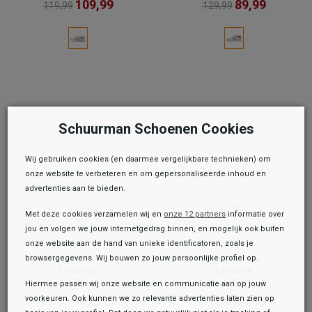
109,99
89,99
119,99
129,99
Schuurman Schoenen Cookies
Wij gebruiken cookies (en daarmee vergelijkbare technieken) om
onze website te verbeteren en om gepersonaliseerde inhoud en
advertenties aan te bieden.
Met deze cookies verzamelen wij en
onze 12 partners
informatie over
jou en volgen we jouw internetgedrag binnen, en mogelijk ook buiten
onze website aan de hand van unieke identificatoren, zoals je
browsergegevens. Wij bouwen zo jouw persoonlijke profiel op.
Lacoste
Lacoste
L002
Lineset
Hiermee passen wij onze website en communicatie aan op jouw
99,99
94,99
voorkeuren. Ook kunnen we zo relevante advertenties laten zien op
119,99
109,99