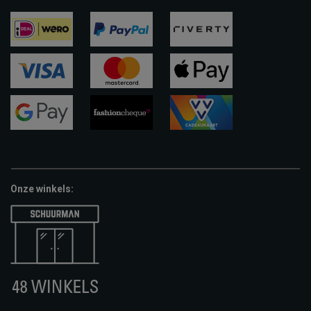
ideal
paypal
riverty
visa
mastercard
apple-
pay
google-
fashion-
vvv-
pay
cheque
giftcard
Onze winkels: