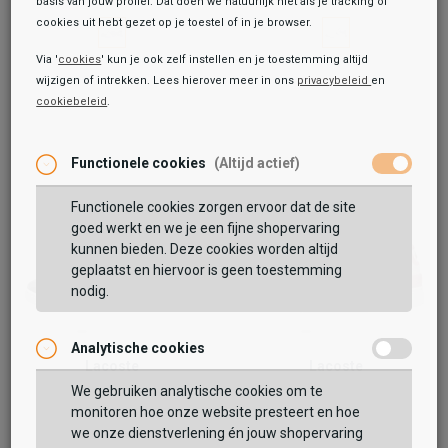
basis van jouw profiel. Dat doen we natuurlijk niet als je tracking of
cookies uit hebt gezet op je toestel of in je browser.
Via '
cookies
' kun je ook zelf instellen en je toestemming altijd
wijzigen of intrekken. Lees hierover meer in ons
privacybeleid
en
cookiebeleid
.
Toegevoegd aan je winkeltas!
Functionele cookies
(Altijd actief)
Functionele cookies zorgen ervoor dat de site
goed werkt en we je een fijne shopervaring
kunnen bieden. Deze cookies worden altijd
geplaatst en hiervoor is geen toestemming
nodig.
Analytische cookies
Vaak samen gekocht met
Lacoste
Lacoste
Carnaby BL
T Clip
We gebruiken analytische cookies om te
94,99
109,99
109,99
124,99
monitoren hoe onze website presteert en hoe
BEKIJK WINKELTAS
we onze dienstverlening én jouw shopervaring