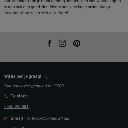
Van sneakers kan je nooit genoeg hebben, een nieuw paar kopen
is dan ook een goed idee! Neem snel een kijkje online, kies je
favoriet, shop ze en let’s rock them!
Facebook
Instagram
Pinterest
Wij helpen je graag!
Klantenservice geopend tot 17:00
Telefoon
0545-280081
E-mail
Antwoord binnen 24 uur