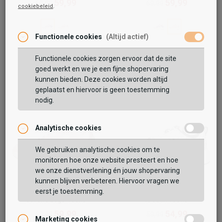
59,99
59,99
69,99
69,99
cookiebeleid
.
Toegevoegd aan je winkeltas!
Functionele cookies
(Altijd actief)
Functionele cookies zorgen ervoor dat de site
goed werkt en we je een fijne shopervaring
kunnen bieden. Deze cookies worden altijd
geplaatst en hiervoor is geen toestemming
nodig.
Analytische cookies
Vaak samen gekocht met
We gebruiken analytische cookies om te
monitoren hoe onze website presteert en hoe
BEKIJK WINKELTAS
we onze dienstverlening én jouw shopervaring
kunnen blijven verbeteren. Hiervoor vragen we
eerst je toestemming.
Fila
Fila
VERDER WINKELEN
Collene Logo Teens
Kreatix Teens
59,99
54,99
69,99
59,99
Marketing cookies