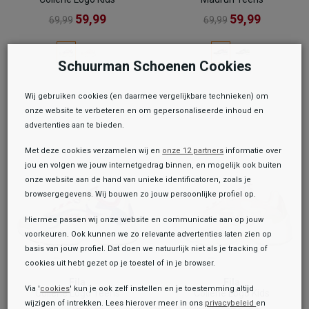
59,99
59,99
69,99
69,99
Schuurman Schoenen Cookies
Wij gebruiken cookies (en daarmee vergelijkbare technieken) om
onze website te verbeteren en om gepersonaliseerde inhoud en
advertenties aan te bieden.
Met deze cookies verzamelen wij en
onze 12 partners
informatie over
jou en volgen we jouw internetgedrag binnen, en mogelijk ook buiten
onze website aan de hand van unieke identificatoren, zoals je
browsergegevens. Wij bouwen zo jouw persoonlijke profiel op.
Hiermee passen wij onze website en communicatie aan op jouw
voorkeuren. Ook kunnen we zo relevante advertenties laten zien op
basis van jouw profiel. Dat doen we natuurlijk niet als je tracking of
cookies uit hebt gezet op je toestel of in je browser.
Fila
Fila
Via '
cookies
' kun je ook zelf instellen en je toestemming altijd
Collene Logo Teens
Collene Logo Kids
wijzigen of intrekken. Lees hierover meer in ons
privacybeleid
en