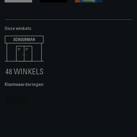
google-
fashion-
vvv-
pay
cheque
giftcard
Onze winkels:
Klantwaarderingen: