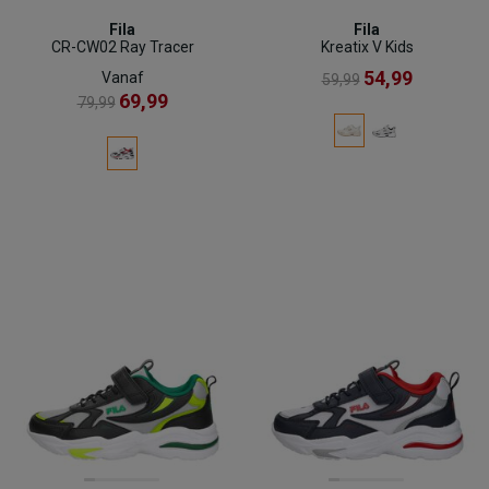
Fila
Fila
CR-CW02 Ray Tracer
Kreatix V Kids
54,99
Vanaf
59,99
69,99
79,99