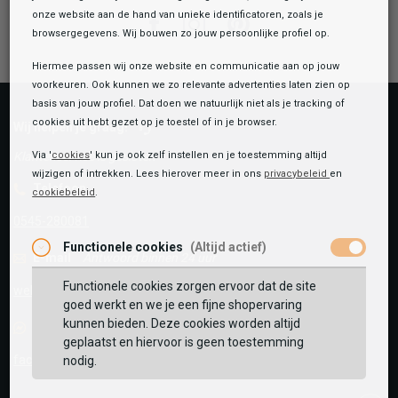
onze website aan de hand van unieke identificatoren, zoals je
Facebook
Instagram
Pinterest
browsergegevens. Wij bouwen zo jouw persoonlijke profiel op.
Hiermee passen wij onze website en communicatie aan op jouw
voorkeuren. Ook kunnen we zo relevante advertenties laten zien op
basis van jouw profiel. Dat doen we natuurlijk niet als je tracking of
cookies uit hebt gezet op je toestel of in je browser.
Wij helpen je graag!
Klantenservice is gesloten
Via '
cookies
' kun je ook zelf instellen en je toestemming altijd
wijzigen of intrekken. Lees hierover meer in ons
privacybeleid
en
Telefoon
cookiebeleid
.
0545-280081
Functionele cookies
(Altijd actief)
E-mail
Antwoord binnen 24 uur
Functionele cookies zorgen ervoor dat de site
webshop@schuurman-schoenen.nl
goed werkt en we je een fijne shopervaring
kunnen bieden. Deze cookies worden altijd
Facebook chat
geplaatst en hiervoor is geen toestemming
facebook.com/SchuurmanSchoenen
nodig.