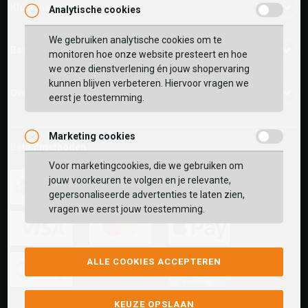
Klantenservice
Analytische cookies
We gebruiken analytische cookies om te
Bestelinformatie
monitoren hoe onze website presteert en hoe
we onze dienstverlening én jouw shopervaring
kunnen blijven verbeteren. Hiervoor vragen we
Over ons
eerst je toestemming.
Marketing cookies
Betaalmethoden
Voor marketingcookies, die we gebruiken om
jouw voorkeuren te volgen en je relevante,
gepersonaliseerde advertenties te laten zien,
vragen we eerst jouw toestemming.
ideal
paypal
riverty
visa
mastercard
apple-
ALLE COOKIES ACCEPTEREN
pay
google-
fashion-
vvv-
KEUZE OPSLAAN
pay
cheque
giftcard