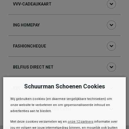
VVV-CADEAUKAART
ING HOMEPAY
FASHIONCHEQUE
BELFIUS DIRECT NET
Schuurman Schoenen Cookies
KBC / CBC ONLINE
Wij gebruiken cookies (en daarmee vergelijkbare technieken) om
onze website te verbeteren en om gepersonaliseerde inhoud en
BANCONTACT / MISTER CASH
advertenties aan te bieden.
Met deze cookies verzamelen wij en
onze 12 partners
informatie over
jou en volgen we jouw internetgedrag binnen, en mogelijk ook buiten