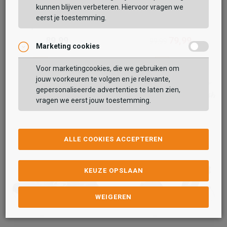
kunnen blijven verbeteren. Hiervoor vragen we
Skechers
Skechers
eerst je toestemming.
Slip-Ins: Go Walk Flex
Uno
89,99
79,99
99,99
Marketing cookies
Voor marketingcookies, die we gebruiken om
jouw voorkeuren te volgen en je relevante,
gepersonaliseerde advertenties te laten zien,
vragen we eerst jouw toestemming.
ALLE COOKIES ACCEPTEREN
KEUZE OPSLAAN
WEIGEREN