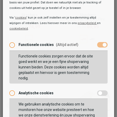
basis van jouw profiel. Dat doen we natuurlijk niet als je tracking of
cookies uit hebt gezet op je toestel of in je browser.
Skechers
Skechers
Via '
cookies
' kun je ook zelf instellen en je toestemming altijd
D'Lites - Bold Views
Slip-Ins: Go Walk Flex
wijzigen of intrekken. Lees hierover meer in ons
privacybeleid
en
74,99
69,99
89,99
89,99
cookiebeleid
.
Functionele cookies
(Altijd actief)
Functionele cookies zorgen ervoor dat de site
goed werkt en we je een fijne shopervaring
kunnen bieden. Deze cookies worden altijd
geplaatst en hiervoor is geen toestemming
nodig.
Analytische cookies
We gebruiken analytische cookies om te
monitoren hoe onze website presteert en hoe
we onze dienstverlening én jouw shopervaring