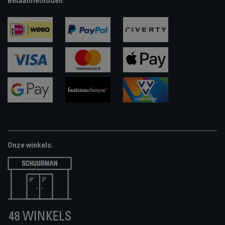
Betaalmethoden
ideal
paypal
riverty
visa
mastercard
apple-
pay
google-
fashion-
vvv-
pay
cheque
giftcard
Onze winkels: