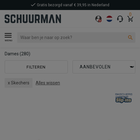
Gratis bezorgd vanaf € 39,95 in Nederland
0
MENU
Dames
(280)
FILTEREN
x Skechers
Alles wissen