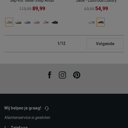
Slip-Ins: Glide-Step Altus
Jade - Lustrous Luxury
89,99
54,99
119,99
69,99
1/12
Volgende
Facebook
Instagram
Pinterest
Wij helpen je graag!
Klantenservice is gesloten
Telefoon