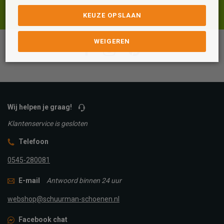
KEUZE OPSLAAN
WEIGEREN
Facebook
Instagram
Pinterest
Wij helpen je graag!
Klantenservice is gesloten
Telefoon
0545-280081
E-mail
Antwoord binnen 24 uur
webshop@schuurman-schoenen.nl
Facebook chat