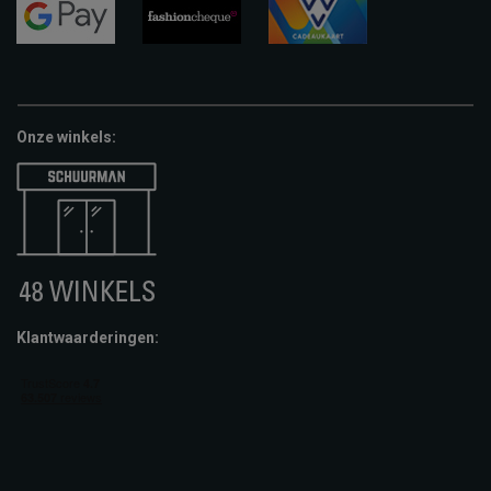
pay
google-
fashion-
vvv-
pay
cheque
giftcard
Onze winkels:
Klantwaarderingen: