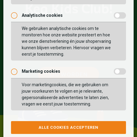
Keq Kids Club!
Analytische cookies
We verwelkomen je graag bij onze Keq Kids Club!
We gebruiken analytische cookies om te
Word nu gratis lid en profiteer direct van alle
monitoren hoe onze website presteert en hoe
we onze dienstverlening én jouw shopervaring
leuke voordelen.
kunnen blijven verbeteren. Hiervoor vragen we
eerst je toestemming.
Marketing cookies
LID WORDEN
Voor marketingcookies, die we gebruiken om
jouw voorkeuren te volgen en je relevante,
gepersonaliseerde advertenties te laten zien,
vragen we eerst jouw toestemming.
ALLE COOKIES ACCEPTEREN