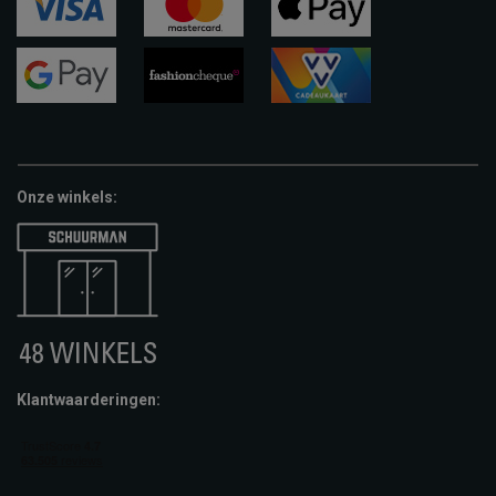
visa
mastercard
apple-
pay
google-
fashion-
vvv-
pay
cheque
giftcard
Onze winkels:
Klantwaarderingen: