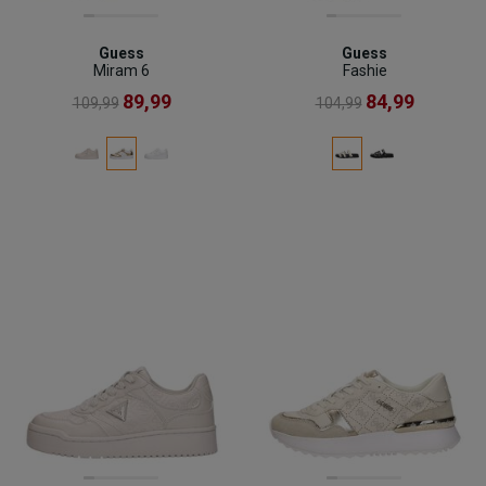
Guess
Guess
Miram 6
Fashie
89,99
84,99
109,99
104,99