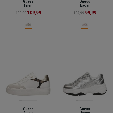
Guess
Guess
Imeri
Eagar
109,99
99,99
139,99
124,99
Guess
Guess
Swole
Happy