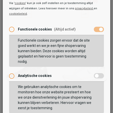
129,99
129,99
149,99
139,99
Via '
cookies
' kun je ook zelf instellen en je toestemming altijd
wijzigen of intrekken. Lees hierover meer in ons
privacybeleid
en
cookiebeleid
.
Functionele cookies
(Altijd actief)
Functionele cookies zorgen ervoor dat de site
goed werkt en we je een fijne shopervaring
kunnen bieden. Deze cookies worden altijd
geplaatst en hiervoor is geen toestemming
nodig.
Analytische cookies
We gebruiken analytische cookies om te
monitoren hoe onze website presteert en hoe
we onze dienstverlening én jouw shopervaring
Guess
Guess
Luckei
Energy
kunnen blijven verbeteren. Hiervoor vragen we
eerst je toestemming.
119,99
119,99
149,99
139,99