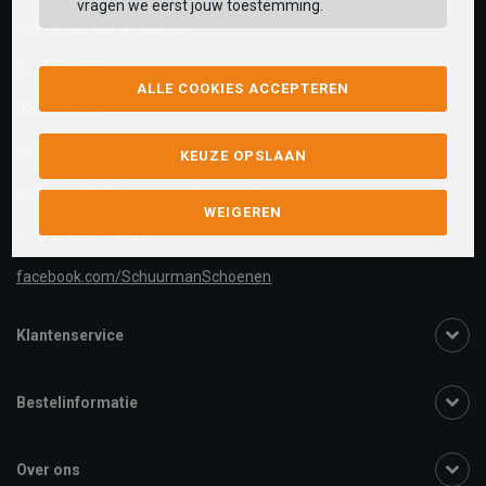
vragen we eerst jouw toestemming.
Klantenservice is gesloten
Telefoon
ALLE COOKIES ACCEPTEREN
0545-280081
E-mail
Antwoord binnen 24 uur
KEUZE OPSLAAN
webshop@schuurman-schoenen.nl
WEIGEREN
Facebook chat
facebook.com/SchuurmanSchoenen
Klantenservice
Bestelinformatie
Over ons