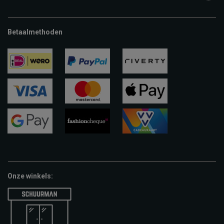
Betaalmethoden
ideal
paypal
riverty
visa
mastercard
apple-
pay
google-
fashion-
vvv-
pay
cheque
giftcard
Onze winkels: