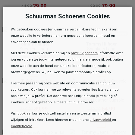
29,99
79,99
44,99
129,99
Schuurman Schoenen Cookies
Wij gebruiken cookies (en daarmee vergelijkbare technieken) om
onze website te verbeteren en om gepersonaliseerde inhoud en
advertenties aan te bieden.
Tommy Hilfiger
Tommy Hilfiger
Sneakers Laag
Sneakers Laag
Met deze cookies verzamelen wij en
onze 12 partners
informatie over
74,99
94,99
99,99
129,99
jou en volgen we jouw internetgedrag binnen, en mogelijk ook buiten
onze website aan de hand van unieke identificatoren, zoals je
browsergegevens. Wij bouwen zo jouw persoonlijke profiel op.
Hiermee passen wij onze website en communicatie aan op jouw
voorkeuren. Ook kunnen we zo relevante advertenties laten zien op
Tommy Hilfiger
Tommy Hilfiger
basis van jouw profiel. Dat doen we natuurlijk niet als je tracking of
TJW Ava Loafer
Lowcut Leather Cupsole
cookies uit hebt gezet op je toestel of in je browser.
89,99
64,99
149,99
119,99
Via '
cookies
' kun je ook zelf instellen en je toestemming altijd
wijzigen of intrekken. Lees hierover meer in ons
privacybeleid
en
cookiebeleid
.