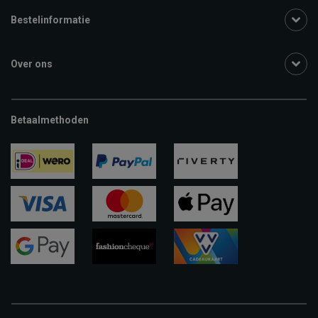
Bestelinformatie
Over ons
Betaalmethoden
ideal
paypal
riverty
visa
mastercard
apple-
pay
google-
fashion-
vvv-
pay
cheque
giftcard