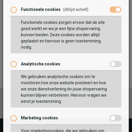
Functionele cookies
(Altijd actief)
Tommy Hilfiger
Tommy Jeans Wedge Sandal
Tommy Hilfiger
Tommy Jeans Flatform Sandal
Functionele cookies zorgen ervoor dat de site
44,99
99,99
goed werkt en we je een fijne shopervaring
39,99
64,99
kunnen bieden. Deze cookies worden altijd
geplaatst en hiervoor is geen toestemming
nodig.
Analytische cookies
1/2
Volgende
We gebruiken analytische cookies om te
monitoren hoe onze website presteert en hoe
we onze dienstverlening én jouw shopervaring
kunnen blijven verbeteren. Hiervoor vragen we
Facebook
Instagram
Pinterest
eerst je toestemming.
Marketing cookies
Voor marketingcookies, die we gebruiken om