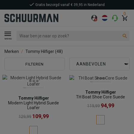
Gratis bezorgd vanaf € 39,95 in Nederland
0
MENU
Merken
Tommy Hilfiger
(48)
FILTEREN
Tommy Hilfiger
TH Boat Shoe Core Suede
Tommy Hilfiger
Modern Light Hybrid Suede
94,99
119,99
Loafer
109,99
129,99