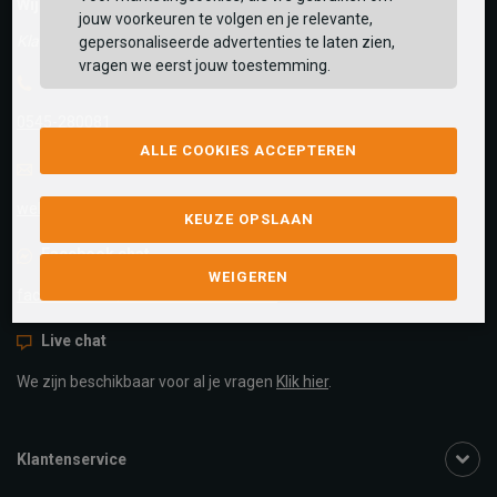
Wij helpen je graag!
jouw voorkeuren te volgen en je relevante,
Klantenservice geopend tot 17:00
gepersonaliseerde advertenties te laten zien,
vragen we eerst jouw toestemming.
Telefoon
0545-280081
ALLE COOKIES ACCEPTEREN
E-mail
Antwoord binnen 24 uur
webshop@schuurman-schoenen.nl
KEUZE OPSLAAN
Facebook chat
WEIGEREN
facebook.com/SchuurmanSchoenen
Live chat
We zijn beschikbaar voor al je vragen
Klik hier
.
Klantenservice