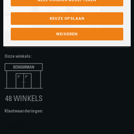
visa
mastercard
apple-
KEUZE OPSLAAN
pay
google-
fashion-
vvv-
WEIGEREN
pay
cheque
giftcard
Onze winkels:
Klantwaarderingen: