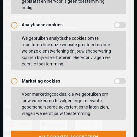
geplaatst en hiervoor is geen toestemming
webshop@schuurman-schoenen.nl
nodig.
Facebook chat
Analytische cookies
Vaak samen gekocht met
facebook.com/SchuurmanSchoenen
We gebruiken analytische cookies om te
Klantenservice
monitoren hoe onze website presteert en hoe
BEKIJK WINKELTAS
we onze dienstverlening én jouw shopervaring
kunnen blijven verbeteren. Hiervoor vragen we
Bestelinformatie
eerst je toestemming.
VERDER WINKELEN
Marketing cookies
Over ons
Voor marketingcookies, die we gebruiken om
jouw voorkeuren te volgen en je relevante,
Betaalmethoden
gepersonaliseerde advertenties te laten zien,
vragen we eerst jouw toestemming.
ideal
paypal
riverty
ALLE COOKIES ACCEPTEREN