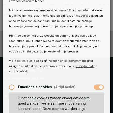
advertenties aan te bieden.
je ze de eerstvolgende werkdag al in huis. Bovendien is verzending
gratis als je in totaal voor meer dan € 30,- bij ons online aan
Met deze cookies verzamelen wij en
onze 12 partners
informatie over
pantoffels of andere schoenen aanschaft!
jou en volgen we jouw internetgedrag binnen, en mogelijk ook buiten
onze website aan de hand van unieke identificatoren, zoals je
browsergegevens. Wij bouwen zo jouw persoonlijke profiel op.
Hiermee passen wij onze website en communicatie aan op jouw
Facebook
Instagram
Pinterest
voorkeuren. Ook kunnen we zo relevante advertenties laten zien op
basis van jouw profiel. Dat doen we natuurlijk niet als je tracking of
cookies uit hebt gezet op je toestel of in je browser.
Via '
cookies
' kun je ook zelf instellen en je toestemming altijd
wijzigen of intrekken. Lees hierover meer in ons
privacybeleid
en
Wij helpen je graag!
cookiebeleid
.
Toegevoegd aan je winkeltas!
Klantenservice is gesloten
Functionele cookies
(Altijd actief)
Telefoon
0545-280081
Functionele cookies zorgen ervoor dat de site
goed werkt en we je een fijne shopervaring
E-mail
Antwoord binnen 24 uur
kunnen bieden. Deze cookies worden altijd