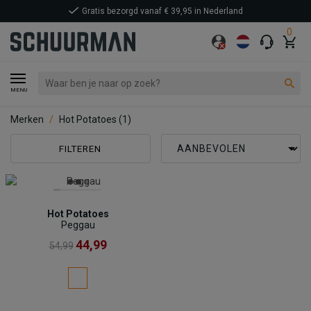
Gratis bezorgd vanaf € 39,95 in Nederland
0
MENU
Merken
Hot Potatoes
(1)
FILTEREN
Hot Potatoes
Peggau
44,99
54,99