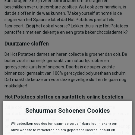
kunt dragen. Ze zijn zeer comfortabel om te dragen en
beschikken over uitneembare zooltjes. Wat ook zeer handig is, is
dat de sloffen in de was kunnen. ‘Make yourself at home’ is de
slogan van het Spaanse label dat Hot Potatoes pantoffels
fabriceert. Zie jij het ook al voor je? Lekker thuis in je Hot Potatoes
pantoffels met een dekentje en een grote beker chocolademelk?
Duurzame sloffen
De Hot Potatoes dames en heren collectie is groener dan ooit. De
buitenzool is namelijk gemaakt van natuurlijk rubber en
gerecyclede kunststof snippers. Daarbij is de super zachte
binnenzool gemaakt van 100% gerecycled polyurethaan schuim.
Dat maakt de keuze om voor deze gezellige sloffen te gaan nog
makkelijker!
Hot Potatoes sloffen en pantoffels online bestellen
Wil je ook graag Hot Potatoes sloffen aan je eigen collectie
Schuurman Schoenen Cookies
comfortabel schoeisel voor in huis toevoegen? Maak dan je keuze
uit de verschillende grappige en kleurrijke exemplaren die we in
Wij gebruiken cookies (en daarmee vergelijkbare technieken) om
onze webshop aanbieden. Als we de pantoffels van je voorkeur op
onze website te verbeteren en om gepersonaliseerde inhoud en
voorraad hebben en jij je bestelling voor 20.00 uur plaatst, dan heb