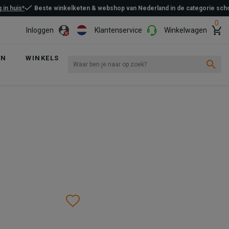
 in huis*
Beste winkelketen & webshop van Nederland in de categorie sc
0
Inloggen
Klantenservice
Winkelwagen
EN
WINKELS
Wishlist
Wishlist