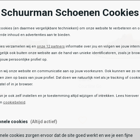
Schuurman Schoenen Cookies
OEGEN AAN WINKELTAS
TOEVOEGEN AAN WIN
cookies (en daarmee vergelijkbare technieken) om onze website te verbeteren en 
rde inhoud en advertenties aan te bieden.
ies verzamelen wij en
onze 12 partners
informatie over jou en volgen we jouw inter
elijk ook buiten onze website aan de hand van unieke identificatoren, zoals je br
jouw persoonlijke profiel op.
 wij onze website en communicatie aan op jouw voorkeuren. Ook kunnen we zo re
Clarks
ten zien op basis van jouw profiel. Dat doen we natuurlijk niet als je tracking of cooki
Clarks
Wally
Courtlite Go
tel of in je browser.
ally
Courtlite Go
,99
64,99
129,99
,99
64,99
129,99
un je ook zelf instellen en je toestemming altijd wijzigen of intrekken. Lees hierove
Toegevoegd aan je winkeltas!
en
cookiebeleid
.
Kleur
list
hlist
Wishlist
Wishlist
onele cookies
(Altijd actief)
Maat
nele cookies zorgen ervoor dat de site goed werkt en we je een fijne
40
41
41.5
46
BEKIJK