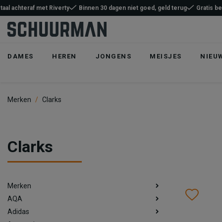
taal achteraf met Riverty
Binnen 30 dagen niet goed, geld terug
Gratis b
DAMES
HEREN
JONGENS
MEISJES
NIEU
Merken
Clarks
Clarks
Merken
Wish
Wis
AQA
Adidas