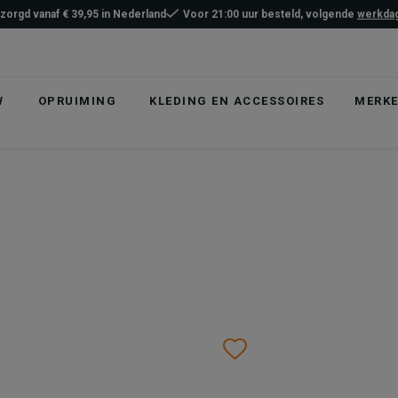
ezorgd vanaf € 39,95 in Nederland
Voor 21:00 uur besteld, volgende
werkdag
W
OPRUIMING
KLEDING EN ACCESSOIRES
MERK
list
hlist
Wishlist
Wishlist