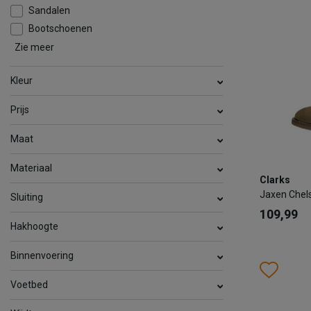
Sandalen
Bootschoenen
TOEV
Zie meer
Comfort
Kleur
Prijs
Maat
Materiaal
Clarks
Clarks
Jaxen Che
Jaxen Chel
Sluiting
109,99
109,99
Hakhoogte
Kleur
Binnenvoering
Wish
Wis
Voetbed
Maat
45