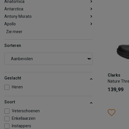
Anatomica
Antarctica
Antony Morato
Apollo
Zie meer
Sorteren
Clarks
Clarks
Nature Th
Geslacht
Nature Thr
139,99
Heren
139,99
Kleur
Soort
Wish
Wis
Veterschoenen
Enkellaarzen
Maat
Instappers
40
4