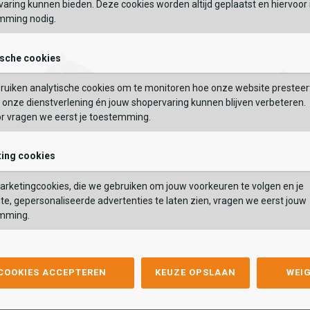
aring kunnen bieden. Deze cookies worden altijd geplaatst en hiervoor 
mming nodig.
OEGEN AAN WINKELTAS
TOEVOEGEN AAN WIN
VERDER
ische cookies
Vaak samen gekocht met
ruiken analytische cookies om te monitoren hoe onze website presteer
onze dienstverlening én jouw shopervaring kunnen blijven verbeteren.
or vragen we eerst je toestemming.
ing cookies
Clarks
Clarks
Mid
Nature X Two
rketingcookies, die we gebruiken om jouw voorkeuren te volgen en je
id
Nature X Two
9,99
59,99
119,99
te, gepersonaliseerde advertenties te laten zien, vragen we eerst jouw
,99
59,99
119,99
mming.
Kleur
list
hlist
Wishlist
Wishlist
 COOKIES ACCEPTEREN
KEUZE OPSLAAN
WEI
Maat
42.5
44
44.5
47
41
41.5
42.5
44.5