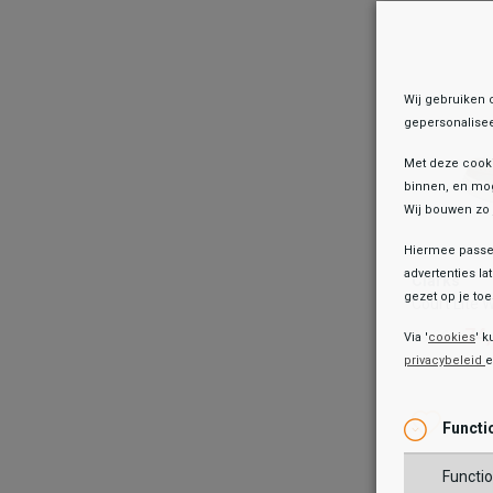
TOEV
Wij gebruiken 
gepersonalisee
Met deze cook
binnen, en mog
Wij bouwen zo 
Hiermee passen
Clarks
advertenties la
Clarks
Court Lite 
gezet op je toes
Court Lite W
74
99,99
74
99,99
Via '
cookies
' k
privacybeleid
Kleur
Wish
Wis
Functi
Maat
Functio
41.5