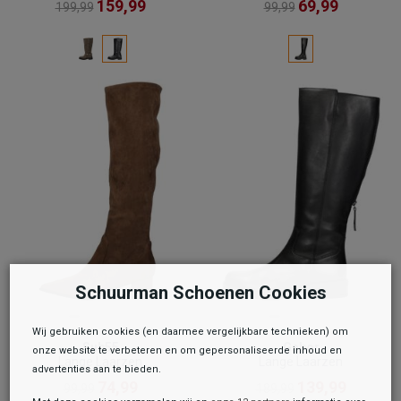
159,99
69,99
199,99
99,99
Schuurman Schoenen Cookies
Wij gebruiken cookies (en daarmee vergelijkbare technieken) om
Sub55
Gabor
onze website te verbeteren en om gepersonaliseerde inhoud en
Lange Laarzen
Lange Laarzen
advertenties aan te bieden.
74,99
139,99
99,99
189,99