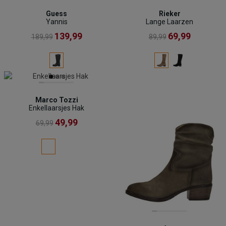
Guess
Rieker
Yannis
Lange Laarzen
139,99
69,99
189,99
89,99
Marco Tozzi
Enkellaarsjes Hak
49,99
69,99