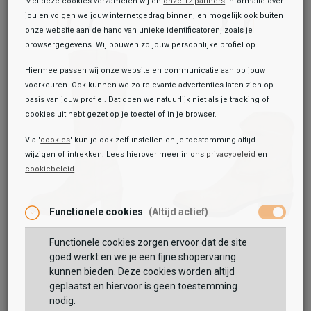
Met deze cookies verzamelen wij en
onze 12 partners
informatie over
jou en volgen we jouw internetgedrag binnen, en mogelijk ook buiten
onze website aan de hand van unieke identificatoren, zoals je
browsergegevens. Wij bouwen zo jouw persoonlijke profiel op.
Hiermee passen wij onze website en communicatie aan op jouw
voorkeuren. Ook kunnen we zo relevante advertenties laten zien op
basis van jouw profiel. Dat doen we natuurlijk niet als je tracking of
cookies uit hebt gezet op je toestel of in je browser.
Via '
cookies
' kun je ook zelf instellen en je toestemming altijd
wijzigen of intrekken. Lees hierover meer in ons
privacybeleid
en
cookiebeleid
.
Toegevoegd aan je winkeltas!
Functionele cookies
(Altijd actief)
Functionele cookies zorgen ervoor dat de site
Sub55
Aqa
goed werkt en we je een fijne shopervaring
Lange Laarzen
Enkellaarsjes Hak
kunnen bieden. Deze cookies worden altijd
119,99
129,99
159,99
149,99
geplaatst en hiervoor is geen toestemming
nodig.