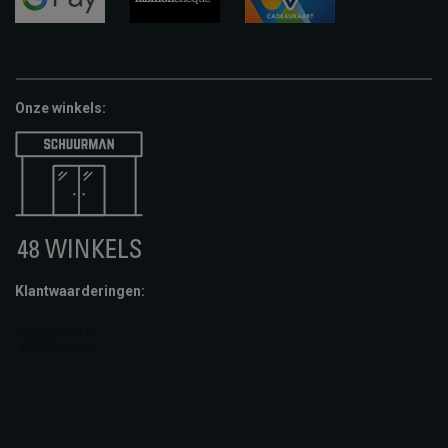
google-
fashion-
vvv-
pay
cheque
giftcard
Onze winkels:
Klantwaarderingen: