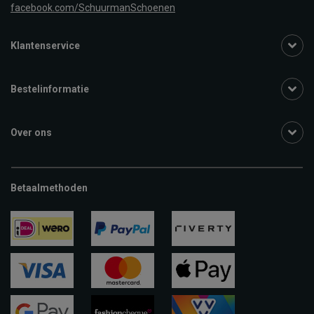
facebook.com/SchuurmanSchoenen
Klantenservice
Bestelinformatie
Over ons
Betaalmethoden
ideal
paypal
riverty
visa
mastercard
apple-
pay