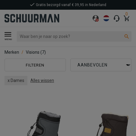
Gratis bezorgd vanaf € 39,95 in Nederland
0
MENU
Merken
Visions
(7)
FILTEREN
x Dames
Alles wissen