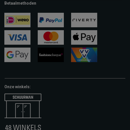
Betaalmethoden
ideal
paypal
riverty
visa
mastercard
apple-
pay
google-
fashion-
vvv-
pay
cheque
giftcard
Onze winkels: