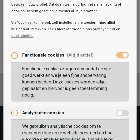
basis van jouw profiel. Dat doen we natuurlijk niet als je tracking of
cookies uit hebt gezet op je toestel of in je browser.
Via '
cookies
' kun je ook zelf instellen en je toestemming altijd
Visions
wijzigen of intrekken. Lees hierover meer in ons
privacybeleid
en
Snowboots
cookiebeleid
.
59,99
Functionele cookies
(Altijd actief)
Functionele cookies zorgen ervoor dat de site
goed werkt en we je een fijne shopervaring
kunnen bieden. Deze cookies worden altijd
Facebook
Instagram
Pinterest
geplaatst en hiervoor is geen toestemming
nodig.
Analytische cookies
Wij helpen je graag!
We gebruiken analytische cookies om te
Klantenservice is gesloten
monitoren hoe onze website presteert en hoe
we onze dienstverlening én jouw shopervaring