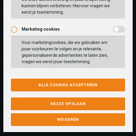
Telefoon
kunnen blijven verbeteren. Hiervoor vragen we
eerst je toestemming.
0545-280081
E-mail
Antwoord binnen 24 uur
Marketing cookies
webshop@schuurman-schoenen.nl
Voor marketingcookies, die we gebruiken om
jouw voorkeuren te volgen en je relevante,
Facebook chat
gepersonaliseerde advertenties te laten zien,
facebook.com/SchuurmanSchoenen
vragen we eerst jouw toestemming.
Klantenservice
ALLE COOKIES ACCEPTEREN
Bestelinformatie
KEUZE OPSLAAN
Over ons
WEIGEREN