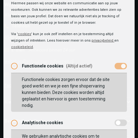
Hiermee passen wij onze website en communicatie aan op jouw
Wij helpen je graag!
voorkeuren. Ook kunnen we zo relevante advertenties laten zien op
Klantenservice is gesloten
basis van jouw profiel. Dat doen we natuurlijk niet als je tracking of
cookies uit hebt gezet op je toestel of in je browser.
Telefoon
Via '
cookies
' kun je ook zelf instellen en je toestemming altijd
0545-280081
wijzigen of intrekken. Lees hierover meer in ons
privacybeleid
en
cookiebeleid
.
E-mail
Antwoord binnen 24 uur
webshop@schuurman-schoenen.nl
Functionele cookies
(Altijd actief)
Facebook chat
Functionele cookies zorgen ervoor dat de site
facebook.com/SchuurmanSchoenen
goed werkt en we je een fijne shopervaring
kunnen bieden. Deze cookies worden altijd
geplaatst en hiervoor is geen toestemming
Klantenservice
nodig.
Bestelinformatie
Analytische cookies
We gebruiken analytische cookies om te