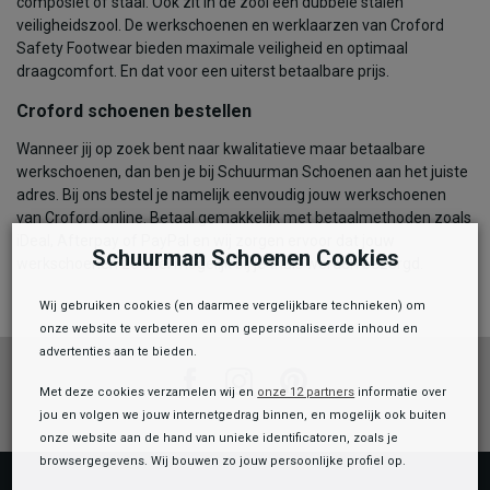
composiet of staal. Ook zit in de zool een dubbele stalen
veiligheidszool. De werkschoenen en werklaarzen van Croford
Safety Footwear bieden maximale veiligheid en optimaal
draagcomfort. En dat voor een uiterst betaalbare prijs.
Croford schoenen bestellen
Wanneer jij op zoek bent naar kwalitatieve maar betaalbare
werkschoenen, dan ben je bij Schuurman Schoenen aan het juiste
adres. Bij ons bestel je namelijk eenvoudig jouw werkschoenen
van Croford online. Betaal gemakkelijk met betaalmethoden zoals
iDeal, Afterpay of PayPal en wij zorgen ervoor dat jouw
Schuurman Schoenen Cookies
werkschoenen zo snel mogelijk bij je thuis worden bezorgd.
Wij gebruiken cookies (en daarmee vergelijkbare technieken) om
onze website te verbeteren en om gepersonaliseerde inhoud en
advertenties aan te bieden.
Facebook
Instagram
Pinterest
Met deze cookies verzamelen wij en
onze 12 partners
informatie over
jou en volgen we jouw internetgedrag binnen, en mogelijk ook buiten
onze website aan de hand van unieke identificatoren, zoals je
browsergegevens. Wij bouwen zo jouw persoonlijke profiel op.