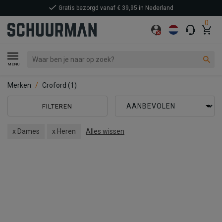
Gratis bezorgd vanaf € 39,95 in Nederland
0
MENU
Merken
Croford
(1)
FILTEREN
x Dames
x Heren
Alles wissen