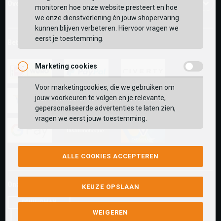
Over ons
monitoren hoe onze website presteert en hoe
we onze dienstverlening én jouw shopervaring
kunnen blijven verbeteren. Hiervoor vragen we
eerst je toestemming.
Betaalmethoden
Marketing cookies
Voor marketingcookies, die we gebruiken om
ideal
paypal
riverty
jouw voorkeuren te volgen en je relevante,
gepersonaliseerde advertenties te laten zien,
visa
mastercard
apple-
vragen we eerst jouw toestemming.
pay
google-
fashion-
vvv-
ALLE COOKIES ACCEPTEREN
pay
cheque
giftcard
Onze winkels:
KEUZE OPSLAAN
WEIGEREN