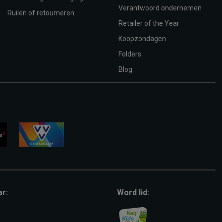
Verantwoord ondernemen
Ruilen of retourneren
Retailer of the Year
Koopzondagen
Folders
Blog
vvv-
giftcard
ar:
Word lid: