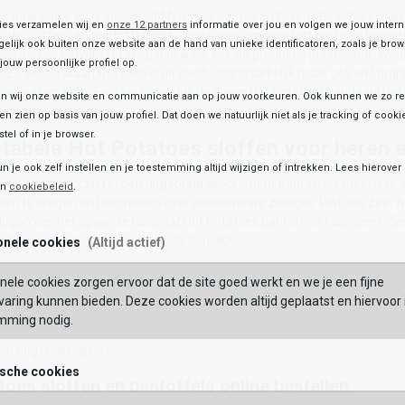
ek naar leuke en grappige sloffen voor
dames
en
heren
? Bij Schuurman
ies verzamelen wij en
onze 12 partners
informatie over jou en volgen we jouw inter
Bij dit sloffen- en pantoffelmerk draait alles om comfort met een humor
OEGEN AAN WINKELTAS
elijk ook buiten onze website aan de hand van unieke identificatoren, zoals je br
worpen en ontwikkeld in Spanje waar ook de productie plaatsvindt. Wa
jouw persoonlijke profiel op.
 Zo eentje waarbij je teen eruit piept, ongemakkelijk maar ook wel grapp
in je sokken hebt. En daar komt dus de naam Hot Potatoes vandaan! Hot P
 wij onze website en communicatie aan op jouw voorkeuren. Ook kunnen we zo re
apotte sokken.
ten zien op basis van jouw profiel. Dat doen we natuurlijk niet als je tracking of cooki
tel of in je browser.
tabele Hot Potatoes sloffen voor heren 
un je ook zelf instellen en je toestemming altijd wijzigen of intrekken. Lees hierove
Potatoes voorziet in een uitgebreid assortiment pantoffels met furry of 
en
cookiebeleid
.
om te dragen en beschikken over uitneembare zooltjes. Wat ook zeer hand
logan van het Spaanse label dat Hot Potatoes pantoffels fabriceert. Zie j
ntje en een grote beker chocolademelk?
onele cookies
(Altijd actief)
me sloffen
nele cookies zorgen ervoor dat de site goed werkt en we je een fijne
aring kunnen bieden. Deze cookies worden altijd geplaatst en hiervoor 
oes dames en heren collectie is groener dan ooit. De buitenzool is name
mming nodig.
arbij is de super zachte binnenzool gemaakt van 100% gerecycled poly
aan nog makkelijker!
ische cookies
toes sloffen en pantoffels online bestellen