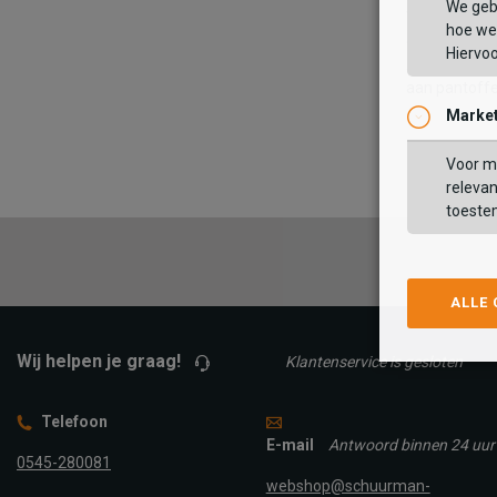
We geb
Wil je ook gr
hoe we 
grappige en 
Hiervo
20.00 uur pla
aan pantoffe
Market
Voor ma
relevan
toeste
ALLE
Wij helpen je graag!
Klantenservice is gesloten
Telefoon
E-mail
Antwoord binnen 24 uur
0545-280081
webshop@schuurman-