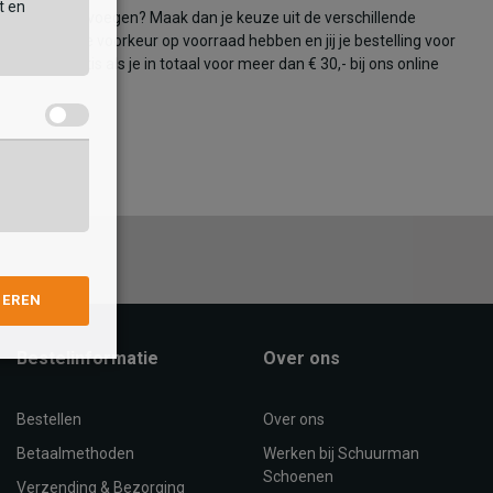
t en
oor in huis toevoegen? Maak dan je keuze uit de verschillende
ffels van je voorkeur op voorraad hebben en jij je bestelling voor
ending gratis als je in totaal voor meer dan € 30,- bij ons online
GEREN
Bestelinformatie
Over ons
Bestellen
Over ons
Betaalmethoden
Werken bij Schuurman
Schoenen
Verzending & Bezorging