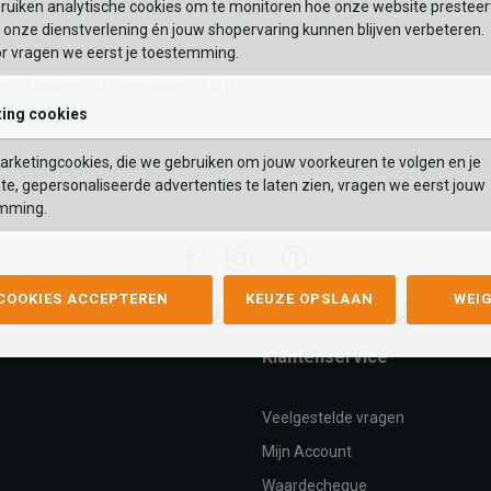
ruiken analytische cookies om te monitoren hoe onze website presteer
aag Hot Potatoes sloffen aan je eigen collectie comfortabel schoeisel v
onze dienstverlening én jouw shopervaring kunnen blijven verbeteren.
kleurrijke exemplaren die we in onze webshop aanbieden. Als we de panto
or vragen we eerst je toestemming.
atst, dan heb je ze de eerstvolgende werkdag al in huis. Bovendien is verz
ls of andere schoenen aanschaft!
ing cookies
rketingcookies, die we gebruiken om jouw voorkeuren te volgen en je
te, gepersonaliseerde advertenties te laten zien, vragen we eerst jouw
mming.
Facebook
Instagram
Pinterest
 COOKIES ACCEPTEREN
KEUZE OPSLAAN
WEI
Klantenservice
Veelgestelde vragen
Mijn Account
Waardecheque