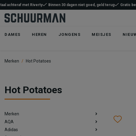
taal achteraf met Riverty
Binnen 30 dagen niet goed, geld terug
Gratis b
DAMES
HEREN
JONGENS
MEISJES
NIEU
Merken
Hot Potatoes
Hot Potatoes
Merken
Wish
Wis
AQA
Adidas