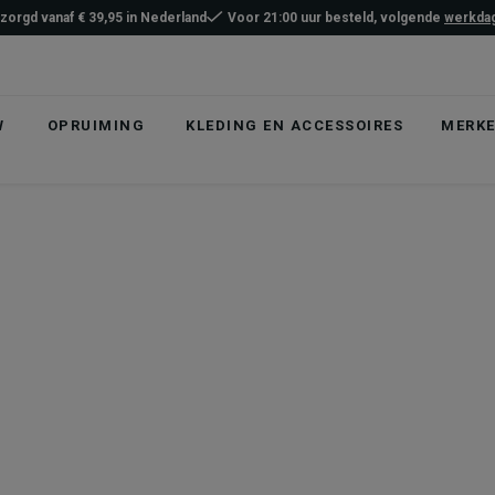
ezorgd vanaf € 39,95 in Nederland
Voor 21:00 uur besteld, volgende
werkdag
W
OPRUIMING
KLEDING EN ACCESSOIRES
MERK
list
hlist