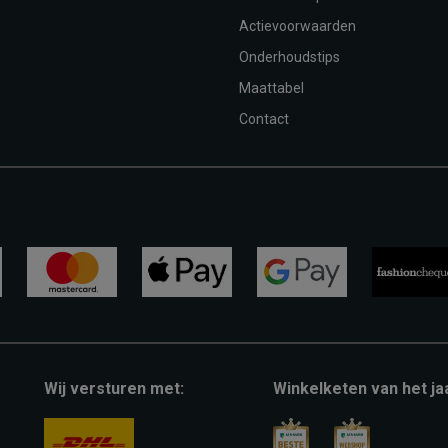
Actievoorwaarden
Onderhoudstips
Maattabel
Contact
mastercard
apple-
google-
fashion-
pay
pay
cheque
Wij versturen met:
Winkelketen van het ja