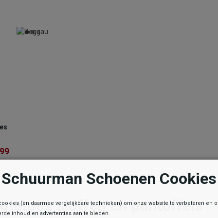
oes
es
,99
,99
Schuurman Schoenen Cookies
otatoes sloffen en pantoffels
cookies (en daarmee vergelijkbare technieken) om onze website te verbeteren en 
rde inhoud en advertenties aan te bieden.