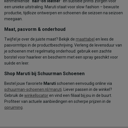
kenmerkende
“hair-on leather”
en subtiele prints zorgen voor
een unieke uitstraling. Maruti staat voor slow fashion – bewuste
productie, tijdloze ontwerpen en schoenen die seizoen na seizoen
meegaan.
Maat, pasvorm & onderhoud
Twijfel je over de juiste maat? Bekijk de
maattabel
en lees de
pasvormtips in de productbeschrijving. Verleng de levensduur van
je schoenen met regelmatig onderhoud: gebruik een zachte
borstel voor haarleer en bescherm met een spray geschikt voor
suède en leer.
Shop Maruti bij Schuurman Schoenen
Bestel jouw favoriete
Maruti
schoenen eenvoudig online via
schuurman-schoenen.nl/maruti
. Liever passen in de winkel?
Gebruik de
winkellocator
en vind een filiaal bij jou in de buurt.
Profiteer van actuele aanbiedingen en scherpe prijzen in de
opruiming
.