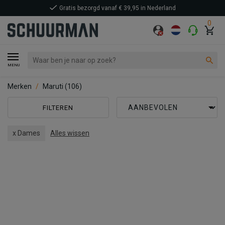
Gratis bezorgd vanaf € 39,95 in Nederland
0
MENU
Merken
Maruti
(106)
FILTEREN
x Dames
Alles wissen