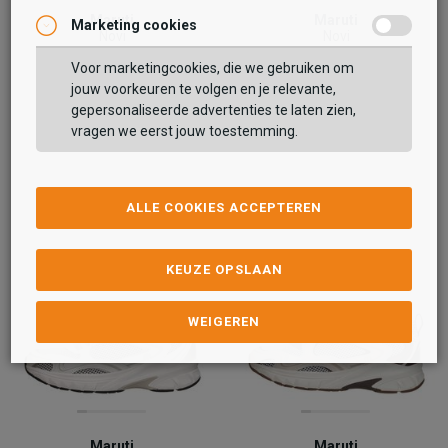
Maruti
Maruti
Marketing cookies
Novi
Novi
99,99
109,99
109,99
Voor marketingcookies, die we gebruiken om
jouw voorkeuren te volgen en je relevante,
gepersonaliseerde advertenties te laten zien,
vragen we eerst jouw toestemming.
ALLE COOKIES ACCEPTEREN
KEUZE OPSLAAN
WEIGEREN
Maruti
Maruti