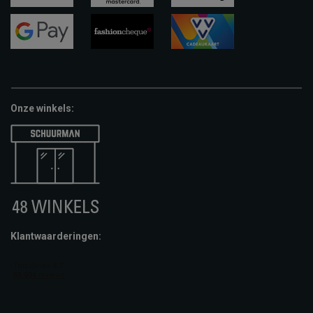
visa
mastercard
apple-
pay
google-
fashion-
vvv-
pay
cheque
giftcard
Onze winkels:
Klantwaarderingen: