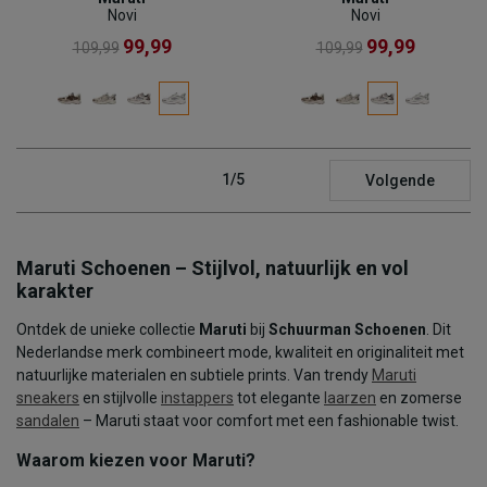
Novi
Novi
99,99
99,99
109,99
109,99
1/5
Volgende
Maruti Schoenen – Stijlvol, natuurlijk en vol
karakter
Ontdek de unieke collectie
Maruti
bij
Schuurman Schoenen
. Dit
Nederlandse merk combineert mode, kwaliteit en originaliteit met
natuurlijke materialen en subtiele prints. Van trendy
Maruti
sneakers
en stijlvolle
instappers
tot elegante
laarzen
en zomerse
sandalen
– Maruti staat voor comfort met een fashionable twist.
Waarom kiezen voor Maruti?