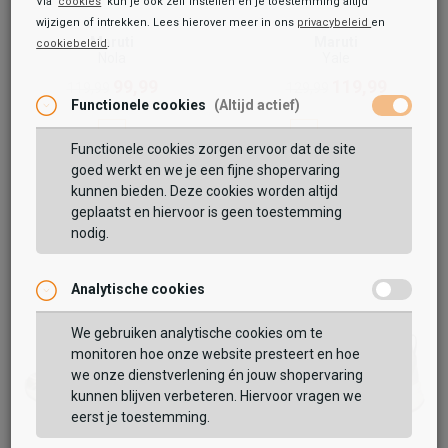
Via '
cookies
' kun je ook zelf instellen en je toestemming altijd
wijzigen of intrekken. Lees hierover meer in ons
privacybeleid
en
Maruti
Maruti
cookiebeleid
.
Nola
Yale
99,99
119,99
119,99
129,99
Functionele cookies
(Altijd actief)
Functionele cookies zorgen ervoor dat de site
goed werkt en we je een fijne shopervaring
kunnen bieden. Deze cookies worden altijd
geplaatst en hiervoor is geen toestemming
nodig.
Analytische cookies
We gebruiken analytische cookies om te
monitoren hoe onze website presteert en hoe
we onze dienstverlening én jouw shopervaring
kunnen blijven verbeteren. Hiervoor vragen we
eerst je toestemming.