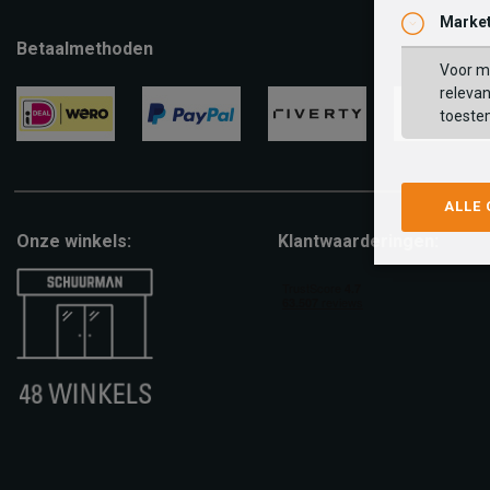
Market
Betaalmethoden
Voor ma
relevan
toeste
ideal
paypal
riverty
visa
ALLE
Onze winkels:
Klantwaarderingen: