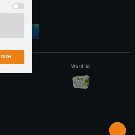
vvv-
giftcard
GEREN
ar:
Word lid: