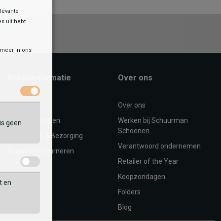
levante
es uit hebt
r meer in ons
Bestelinformatie
Over ons
Bestellen
Over ons
Betaalmethoden
Werken bij Schuurman
is geen
Schoenen
Verzending & Bezorging
Verantwoord ondernemen
Ruilen of retourneren
Retailer of the Year
Koopzondagen
t en
Folders
Blog