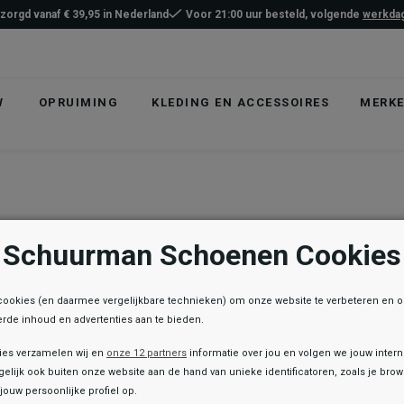
ezorgd vanaf € 39,95 in Nederland
Voor 21:00 uur besteld, volgende
werkdag
W
OPRUIMING
KLEDING EN ACCESSOIRES
MERK
Schuurman Schoenen Cookies
cookies (en daarmee vergelijkbare technieken) om onze website te verbeteren en 
rde inhoud en advertenties aan te bieden.
ies verzamelen wij en
onze 12 partners
informatie over jou en volgen we jouw inter
elijk ook buiten onze website aan de hand van unieke identificatoren, zoals je br
jouw persoonlijke profiel op.