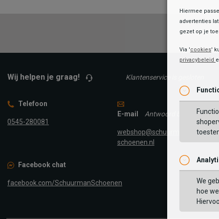
Hiermee passen
advertenties la
gezet op je toes
Via '
cookies
' k
privacybeleid
Wij helpen je graag!
Klantenservice is gesloten
Functi
Telefoon
Functio
E-mail
Antwoord binnen 24 uur
0545-280081
shoperv
webshop@schuurman-
toeste
schoenen.nl
Analyt
Facebook chat
We geb
facebook.com/SchuurmanSchoenen
hoe we 
Hiervo