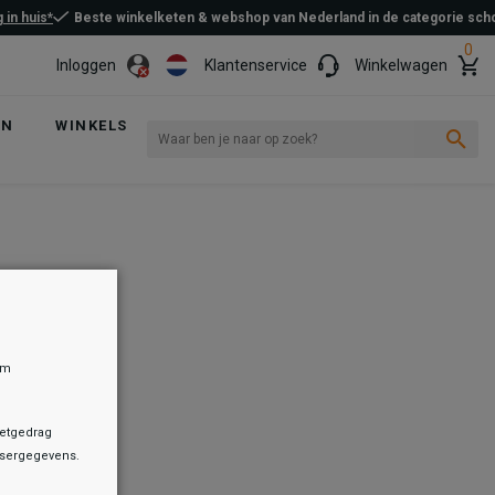
 in huis*
Beste winkelketen & webshop van Nederland in de categorie sc
0
Inloggen
Klantenservice
Winkelwagen
EN
WINKELS
om
netgedrag
owsergegevens.