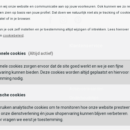
 wij onze website en communicatie aan op jouw voorkeuren. Ook kunnen we zo re
ten zien op basis van jouw profiel. Dat doen we natuurlijk niet als je tracking of cooki
Facebook
Instagram
Pinterest
tel of in je browser.
un je ook zelf instellen en je toestemming altijd wijzigen of intrekken. Lees hierove
en
cookiebeleid
.
Klantenservice
onele cookies
(Altijd actief)
Veelgestelde vragen
nele cookies zorgen ervoor dat de site goed werkt en we je een fijne
Mijn Account
aring kunnen bieden. Deze cookies worden altijd geplaatst en hiervoor 
mming nodig.
Waardecheque
Actievoorwaarden
ische cookies
Onderhoudstips
Maattabel
ruiken analytische cookies om te monitoren hoe onze website presteer
onze dienstverlening én jouw shopervaring kunnen blijven verbeteren.
Contact
or vragen we eerst je toestemming.