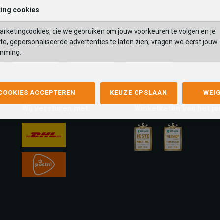
ing cookies
rketingcookies, die we gebruiken om jouw voorkeuren te volgen en je
te, gepersonaliseerde advertenties te laten zien, vragen we eerst jouw
mming.
mastercard
apple-
google-
fashion-
pay
pay
cheque
 COOKIES ACCEPTEREN
KEUZE OPSLAAN
WEI
Wij versturen met:
Winkelketen van het ja