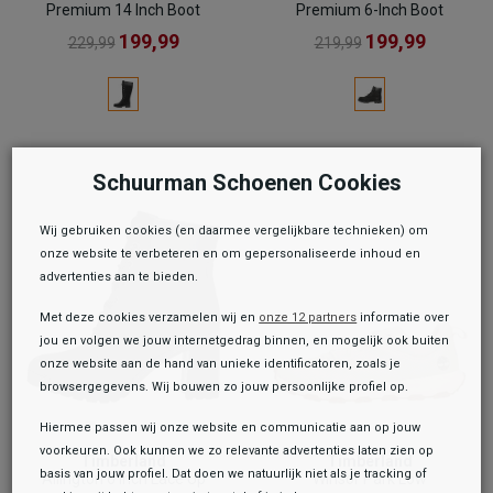
Premium 14 Inch Boot
Premium 6-Inch Boot
199,99
199,99
229,99
219,99
Schuurman Schoenen Cookies
Wij gebruiken cookies (en daarmee vergelijkbare technieken) om
onze website te verbeteren en om gepersonaliseerde inhoud en
advertenties aan te bieden.
Met deze cookies verzamelen wij en
onze 12 partners
informatie over
jou en volgen we jouw internetgedrag binnen, en mogelijk ook buiten
onze website aan de hand van unieke identificatoren, zoals je
browsergegevens. Wij bouwen zo jouw persoonlijke profiel op.
Hiermee passen wij onze website en communicatie aan op jouw
voorkeuren. Ook kunnen we zo relevante advertenties laten zien op
Timberland
Timberland
basis van jouw profiel. Dat doen we natuurlijk niet als je tracking of
Allington 6 Inch Lace Up
Winsor Park Low