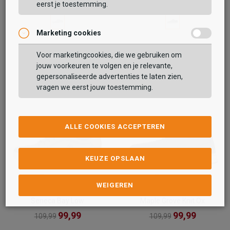
eerst je toestemming.
Marketing cookies
Voor marketingcookies, die we gebruiken om
jouw voorkeuren te volgen en je relevante,
gepersonaliseerde advertenties te laten zien,
vragen we eerst jouw toestemming.
ALLE COOKIES ACCEPTEREN
KEUZE OPSLAAN
WEIGEREN
Timberland
Timberland
Seneca Bay Low
Maple Grove Knit Ox
99,99
99,99
109,99
109,99