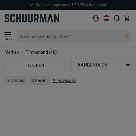
0
MENU
Merken
Timberland
(48)
FILTEREN
x Dames
x Heren
Alles wissen