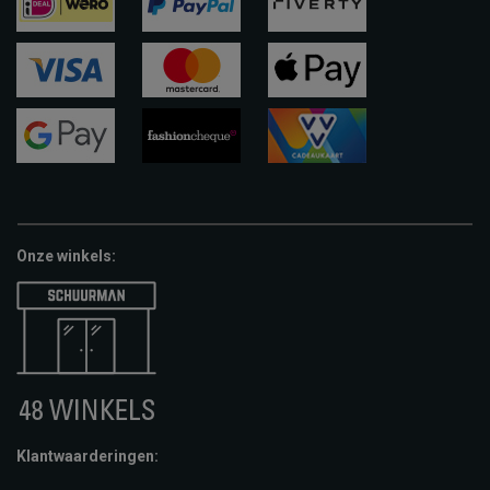
ideal
paypal
riverty
visa
mastercard
apple-
pay
google-
fashion-
vvv-
pay
cheque
giftcard
Onze winkels:
Klantwaarderingen: