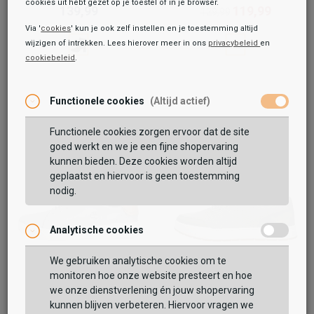
cookies uit hebt gezet op je toestel of in je browser.
139,99
119,99
129,99
Via '
cookies
' kun je ook zelf instellen en je toestemming altijd
wijzigen of intrekken. Lees hierover meer in ons
privacybeleid
en
cookiebeleid
.
Functionele cookies
(Altijd actief)
Functionele cookies zorgen ervoor dat de site
goed werkt en we je een fijne shopervaring
kunnen bieden. Deze cookies worden altijd
geplaatst en hiervoor is geen toestemming
nodig.
Analytische cookies
We gebruiken analytische cookies om te
monitoren hoe onze website presteert en hoe
Timberland
Timberland
Seneca Bay Low
Maple Grove Knit Ox
we onze dienstverlening én jouw shopervaring
kunnen blijven verbeteren. Hiervoor vragen we
94,99
99,99
109,99
109,99