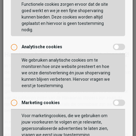
Functionele cookies zorgen ervoor dat de site
Havaianas
Hav. Slim
goed werkt en we je een fijne shopervaring
kunnen bieden. Deze cookies worden altijd
29,99
geplaatst en hiervoor is geen toestemming
nodig.
Analytische cookies
Havaianas bringing joy to your feet since ’62!
We gebruiken analytische cookies om te
In 1962 is het allemaal begonnen. Met het diepblauwe water van
monitoren hoe onze website presteert en hoe
de Atlantische oceaan, het tropische weer en een vleugje Japan in
we onze dienstverlening én jouw shopervaring
gedachte heeft Alpargatas de Havaianas slippers ontwikkeld.
kunnen blijven verbeteren. Hiervoor vragen we
Havaianas zijn gebaseerd op de traditionele Japanse sandaal
eerst je toestemming.
genaamd Zori, wiens zolen gemaakt zijn van rijst stro. De textuur
van de rubberen zolen van de Havaianas slippers zijn zoals de
Marketing cookies
rijstkorrels, één van de vele details die onmisbaar zijn aan deze
bekende flipflops.
Voor marketingcookies, die we gebruiken om
In eerste instantie werden er alleen blauw-witte Havaianas
jouw voorkeuren te volgen en je relevante,
slippers geproduceerd. Echter toe er in 1969 een fabrieksfout
gepersonaliseerde advertenties te laten zien,
werd gemaakt en een groene variant werd geproduceerd, zagen
vragen we eerst jouw toestemming.