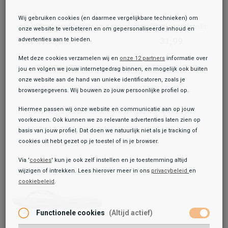
Havaianas
Havaianas
Wij gebruiken cookies (en daarmee vergelijkbare technieken) om
Hav. Slim Logo Metallic
Hav. Slim Logo Metallic
onze website te verbeteren en om gepersonaliseerde inhoud en
31,99
31,99
advertenties aan te bieden.
Met deze cookies verzamelen wij en
onze 12 partners
informatie over
jou en volgen we jouw internetgedrag binnen, en mogelijk ook buiten
onze website aan de hand van unieke identificatoren, zoals je
browsergegevens. Wij bouwen zo jouw persoonlijke profiel op.
Hiermee passen wij onze website en communicatie aan op jouw
voorkeuren. Ook kunnen we zo relevante advertenties laten zien op
basis van jouw profiel. Dat doen we natuurlijk niet als je tracking of
cookies uit hebt gezet op je toestel of in je browser.
Via '
cookies
' kun je ook zelf instellen en je toestemming altijd
wijzigen of intrekken. Lees hierover meer in ons
privacybeleid
en
cookiebeleid
.
Functionele cookies
(Altijd actief)