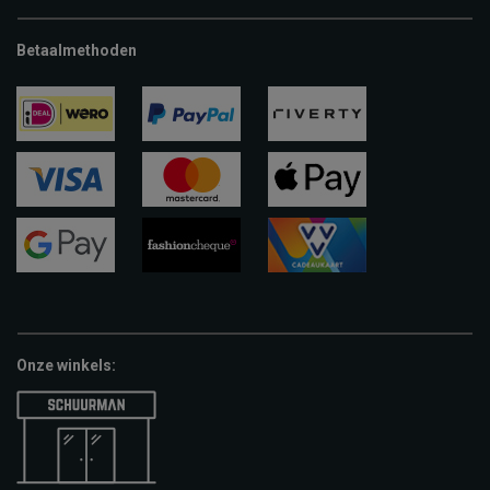
Betaalmethoden
ideal
paypal
riverty
visa
mastercard
apple-
pay
google-
fashion-
vvv-
pay
cheque
giftcard
Onze winkels: