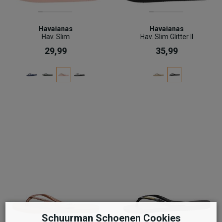
Havaianas
Havaianas
Hav. Slim
Hav. Slim Glitter II
29,99
35,99
Schuurman Schoenen Cookies