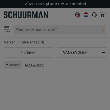
Gratis bezorgd vanaf € 39,95 in Nederland
0
MENU
Merken
Havaianas
(13)
FILTEREN
x Dames
Alles wissen