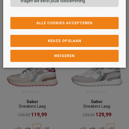
vragen we eerst jouw toestemming.
ALLE COOKIES ACCEPTEREN
KEUZE OPSLAAN
WEIGEREN
Gabor
Gabor
Sneakers Laag
Sneakers Laag
119,99
129,99
139,99
139,99