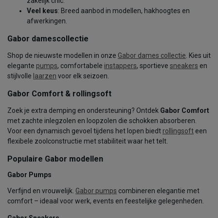
zakelijk chic.
Veel keus
: Breed aanbod in modellen, hakhoogtes en
afwerkingen.
Gabor damescollectie
Shop de nieuwste modellen in onze
Gabor dames collectie
. Kies uit
elegante
pumps
, comfortabele
instappers
, sportieve
sneakers
en
stijlvolle
laarzen
voor elk seizoen.
Gabor Comfort & rollingsoft
Zoek je extra demping en ondersteuning? Ontdek
Gabor Comfort
met zachte inlegzolen en loopzolen die schokken absorberen.
Voor een dynamisch gevoel tijdens het lopen biedt
rollingsoft
een
flexibele zoolconstructie met stabiliteit waar het telt.
Populaire Gabor modellen
Gabor Pumps
Verfijnd en vrouwelijk.
Gabor pumps
combineren elegantie met
comfort – ideaal voor werk, events en feestelijke gelegenheden.
Gabor Sneakers