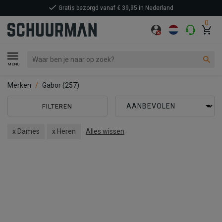
Gratis bezorgd vanaf € 39,95 in Nederland
0
MENU
Merken
Gabor
(257)
FILTEREN
x Dames
x Heren
Alles wissen