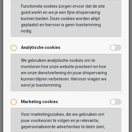
Functionele cookies zorgen ervoor dat de site
goed werkt en we je een fijne shopervaring
kunnen bieden. Deze cookies worden altijd
geplaatst en hiervoor is geen toestemming
nodig.
Analytische cookies
We gebruiken analytische cookies om te
monitoren hoe onze website presteert en hoe
we onze dienstverlening én jouw shopervaring
kunnen blijven verbeteren. Hiervoor vragen we
eerst je toestemming.
Marketing cookies
Gabor
Gabor
Voor marketingcookies, die we gebruiken om
Rollingsoft
Mocassin
jouw voorkeuren te volgen en je relevante,
139,99
109,99
159,99
139,99
gepersonaliseerde advertenties te laten zien,