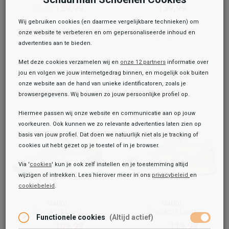
129,99
139,99
159,99
Wij gebruiken cookies (en daarmee vergelijkbare technieken) om
onze website te verbeteren en om gepersonaliseerde inhoud en
advertenties aan te bieden.
Met deze cookies verzamelen wij en
onze 12 partners
informatie over
jou en volgen we jouw internetgedrag binnen, en mogelijk ook buiten
onze website aan de hand van unieke identificatoren, zoals je
browsergegevens. Wij bouwen zo jouw persoonlijke profiel op.
Hiermee passen wij onze website en communicatie aan op jouw
voorkeuren. Ook kunnen we zo relevante advertenties laten zien op
basis van jouw profiel. Dat doen we natuurlijk niet als je tracking of
cookies uit hebt gezet op je toestel of in je browser.
Via '
cookies
' kun je ook zelf instellen en je toestemming altijd
wijzigen of intrekken. Lees hierover meer in ons
privacybeleid
en
cookiebeleid
.
Gabor
Gabor
Sneakers Laag
Sneakers Laag
Functionele cookies
(Altijd actief)
109,99
119,99
129,99
139,99