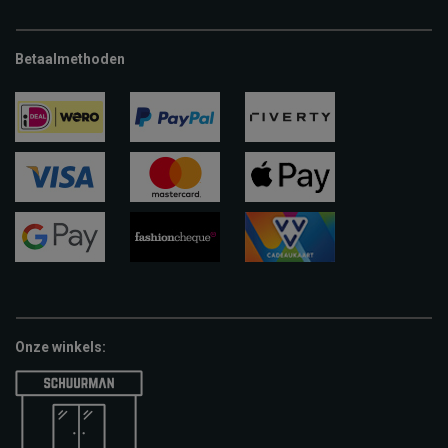
Betaalmethoden
ideal
paypal
riverty
visa
mastercard
apple-
pay
google-
fashion-
vvv-
pay
cheque
giftcard
Onze winkels: