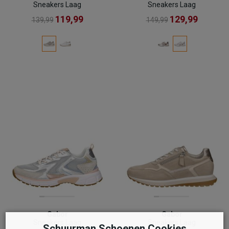
Sneakers Laag
Sneakers Laag
119,99
129,99
139,99
149,99
Gabor
Gabor
Sneakers Laag
Sneakers Laag
Schuurman Schoenen Cookies