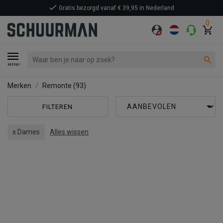
Gratis bezorgd vanaf € 39,95 in Nederland
0
MENU
Merken
Remonte
(93)
FILTEREN
x Dames
Alles wissen