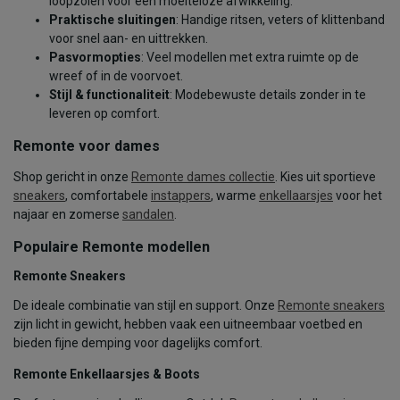
loopzolen voor een moeiteloze afwikkeling.
Praktische sluitingen
: Handige ritsen, veters of klittenband
voor snel aan- en uittrekken.
Pasvormopties
: Veel modellen met extra ruimte op de
wreef of in de voorvoet.
Stijl & functionaliteit
: Modebewuste details zonder in te
leveren op comfort.
Remonte voor dames
Shop gericht in onze
Remonte dames collectie
. Kies uit sportieve
sneakers
, comfortabele
instappers
, warme
enkellaarsjes
voor het
najaar en zomerse
sandalen
.
Populaire Remonte modellen
Remonte Sneakers
De ideale combinatie van stijl en support. Onze
Remonte sneakers
zijn licht in gewicht, hebben vaak een uitneembaar voetbed en
bieden fijne demping voor dagelijks comfort.
Remonte Enkellaarsjes & Boots