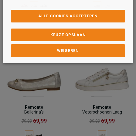
ALLE COOKIES ACCEPTEREN
KEUZE OPSLAAN
WEIGEREN
Remonte
Remonte
Ballerina's
Veterschoenen Laag
69,99
69,99
79,99
89,99