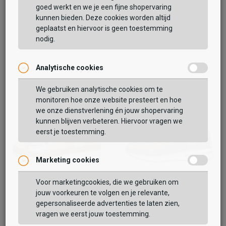
goed werkt en we je een fijne shopervaring
kunnen bieden. Deze cookies worden altijd
geplaatst en hiervoor is geen toestemming
nodig.
Analytische cookies
We gebruiken analytische cookies om te
monitoren hoe onze website presteert en hoe
we onze dienstverlening én jouw shopervaring
kunnen blijven verbeteren. Hiervoor vragen we
eerst je toestemming.
Marketing cookies
Voor marketingcookies, die we gebruiken om
Remonte
Remonte
jouw voorkeuren te volgen en je relevante,
Sandalen Plat
Sneakers Laag
gepersonaliseerde advertenties te laten zien,
74,99
79,99
89,99
99,99
vragen we eerst jouw toestemming.