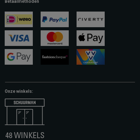
Betaalmethoden
ideal
paypal
riverty
visa
mastercard
apple-
pay
google-
fashion-
vvv-
pay
cheque
giftcard
Onze winkels: