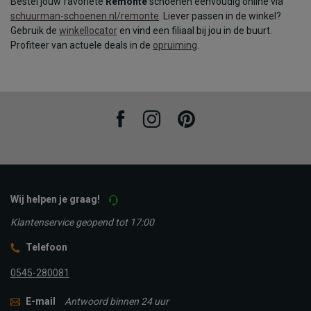
Bestel jouw favoriete
Remonte
schoenen eenvoudig online via
schuurman-schoenen.nl/remonte
. Liever passen in de winkel?
Gebruik de
winkellocator
en vind een filiaal bij jou in de buurt.
Profiteer van actuele deals in de
opruiming
.
Facebook
Instagram
Pinterest
Wij helpen je graag!
Klantenservice geopend tot 17:00
Telefoon
0545-280081
E-mail
Antwoord binnen 24 uur