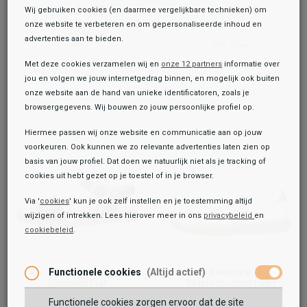
69,99
69,99
Wij gebruiken cookies (en daarmee vergelijkbare technieken) om
89,99
89,99
onze website te verbeteren en om gepersonaliseerde inhoud en
advertenties aan te bieden.
Met deze cookies verzamelen wij en
onze 12 partners
informatie over
jou en volgen we jouw internetgedrag binnen, en mogelijk ook buiten
onze website aan de hand van unieke identificatoren, zoals je
browsergegevens. Wij bouwen zo jouw persoonlijke profiel op.
Hiermee passen wij onze website en communicatie aan op jouw
voorkeuren. Ook kunnen we zo relevante advertenties laten zien op
basis van jouw profiel. Dat doen we natuurlijk niet als je tracking of
cookies uit hebt gezet op je toestel of in je browser.
Via '
cookies
' kun je ook zelf instellen en je toestemming altijd
wijzigen of intrekken. Lees hierover meer in ons
privacybeleid
en
cookiebeleid
.
Remonte
Remonte
Functionele cookies
(Altijd actief)
Sandalen Plat
Veterschoenen Laag
69,99
69,99
Functionele cookies zorgen ervoor dat de site
89,99
89,99