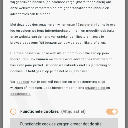
Wij gebruiken cookies (en daarmee vergelijkbare technieken) om
onze website te verbeteren en om gepersonaliseerde inhoud en
advertenties aan te bieden.
Falke
Falke
Met deze cookies verzamelen wij en
onze 12 partners
informatie over
TK2
TK2 Short Cool
jou en volgen we jouw internetgedrag binnen, en mogelijk ook buiten
26,99
23,99
onze website aan de hand van unieke identificatoren, zoals je
browsergegevens. Wij bouwen zo jouw persoonlijke profiel op.
Hiermee passen wij onze website en communicatie aan op jouw
voorkeuren. Ook kunnen we zo relevante advertenties laten zien op
basis van jouw profiel. Dat doen we natuurlijk niet als je tracking of
cookies uit hebt gezet op je toestel of in je browser.
Via '
cookies
' kun je ook zelf instellen en je toestemming altijd
wijzigen of intrekken. Lees hierover meer in ons
privacybeleid
en
cookiebeleid
.
Functionele cookies
(Altijd actief)
Functionele cookies zorgen ervoor dat de site