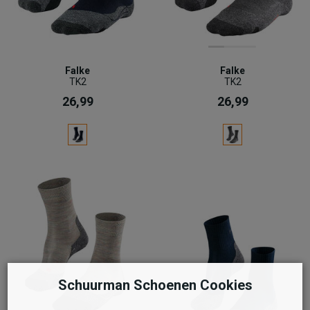
Falke
Falke
TK2
TK2
26,99
26,99
Schuurman Schoenen Cookies