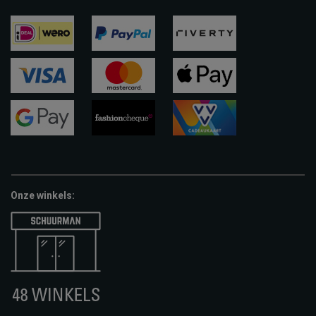
ideal
paypal
riverty
visa
mastercard
apple-
pay
google-
fashion-
vvv-
pay
cheque
giftcard
Onze winkels: