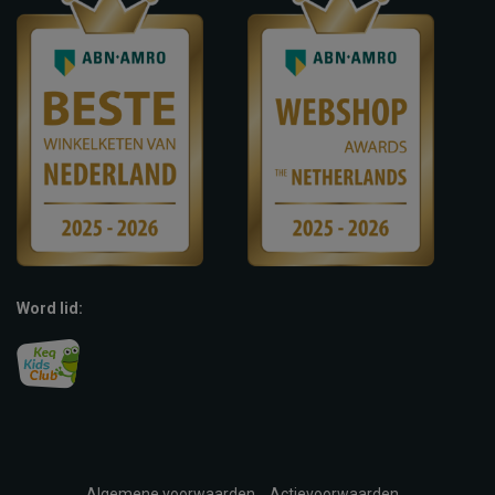
Word lid:
Algemene voorwaarden
Actievoorwaarden