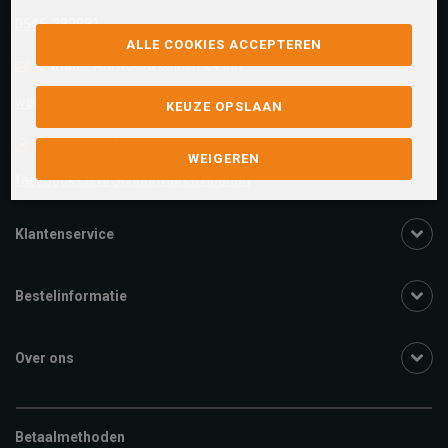
0545-280081
ALLE COOKIES ACCEPTEREN
E-mail
Antwoord binnen 24 uur
webshop@schuurman-schoenen.nl
KEUZE OPSLAAN
Facebook chat
WEIGEREN
facebook.com/SchuurmanSchoenen
Klantenservice
Bestelinformatie
Over ons
Betaalmethoden