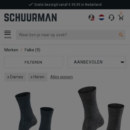
Gratis bezorgd vanaf € 39,95 in Nederland
0
MENU
Merken
Falke
(9)
FILTEREN
x Dames
x Heren
Alles wissen