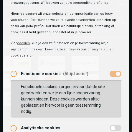
browsergegevens. Wij bouwen zo jouw persoonlijke profiel op.
Bestelinformatie
Hiermee passen wij onze website en communicatie aan op jouw
voorkeuren. Ook kunnen we zo relevante advertenties laten zien op
Over ons
basis van jouw profiel. Dat doen we natuurlijk niet als je tracking of
cookies uit hebt gezet op je toestel of in je browser.
Via '
cookies
' kun je ook zelf instellen en je toestemming altijd
Betaalmethoden
wijzigen of intrekken. Lees hierover meer in ons
privacybeleid
en
cookiebeleid
.
Functionele cookies
(Altijd actief)
ideal
paypal
riverty
Functionele cookies zorgen ervoor dat de site
visa
mastercard
apple-
goed werkt en we je een fijne shopervaring
pay
kunnen bieden. Deze cookies worden altijd
geplaatst en hiervoor is geen toestemming
google-
fashion-
vvv-
nodig.
pay
cheque
giftcard
Analytische cookies
Onze winkels: