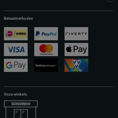
Betaalmethoden
ideal
paypal
riverty
visa
mastercard
apple-
pay
google-
fashion-
vvv-
pay
cheque
giftcard
Onze winkels: