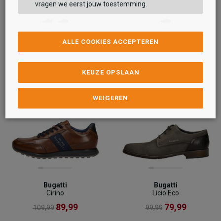
vragen we eerst jouw toestemming.
ALLE COOKIES ACCEPTEREN
KEUZE OPSLAAN
WEIGEREN
Bugatti
Bugatti
Cirino
Licio Eco
89,99
79,99
109,99
99,99