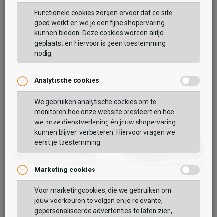
99,99
79,99
99,99
Functionele cookies zorgen ervoor dat de site
goed werkt en we je een fijne shopervaring
kunnen bieden. Deze cookies worden altijd
geplaatst en hiervoor is geen toestemming
nodig.
Analytische cookies
We gebruiken analytische cookies om te
monitoren hoe onze website presteert en hoe
we onze dienstverlening én jouw shopervaring
kunnen blijven verbeteren. Hiervoor vragen we
eerst je toestemming.
Marketing cookies
Voor marketingcookies, die we gebruiken om
Bugatti
Bugatti
Simone Comfort
Cirino
jouw voorkeuren te volgen en je relevante,
gepersonaliseerde advertenties te laten zien,
84,99
89,99
99,99
109,99