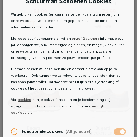
Schuurman Schoenen Cookies
Sportief
Gekleed Laag
54,99
74,99
69,99
99,99
Wij gebruiken cookies (en daarmee vergelijkbare technieken) om
onze website te verbeteren en om gepersonaliseerde inhoud en
advertenties aan te bieden.
Met deze cookies verzamelen wij en
onze 12 partners
informatie over
jou en volgen we jouw internetgedrag binnen, en mogelijk ook buiten
onze website aan de hand van unieke identificatoren, zoals je
browsergegevens. Wij bouwen zo jouw persoonlijke profiel op.
Hiermee passen wij onze website en communicatie aan op jouw
voorkeuren. Ook kunnen we zo relevante advertenties laten zien op
basis van jouw profiel. Dat doen we natuurlijk niet als je tracking of
cookies uit hebt gezet op je toestel of in je browser.
Via '
cookies
' kun je ook zelf instellen en je toestemming altijd
wijzigen of intrekken. Lees hierover meer in ons
privacybeleid
en
cookiebeleid
.
Bugatti
Bugatti
Functionele cookies
(Altijd actief)
Sneakers Laag
Sneakers Laag