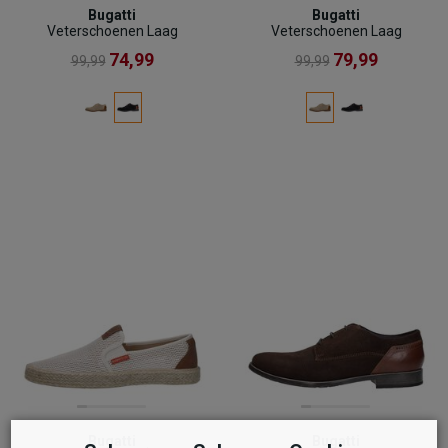
Bugatti
Bugatti
Veterschoenen Laag
Veterschoenen Laag
74,99
79,99
99,99
99,99
Bugatti
Bugatti