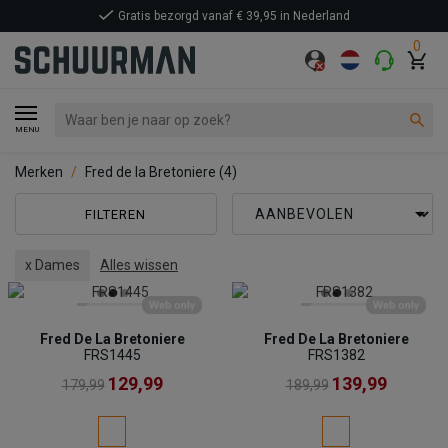
Gratis bezorgd vanaf € 39,95 in Nederland
0
MENU
Merken
Fred de la Bretoniere
(4)
FILTEREN
x Dames
Alles wissen
Fred De La Bretoniere
Fred De La Bretoniere
FRS1445
FRS1382
129,99
139,99
179,99
189,99