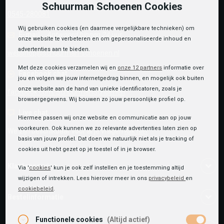
Schuurman Schoenen Cookies
0545-280081
Wij gebruiken cookies (en daarmee vergelijkbare technieken) om
E-mail
Antwoord binnen 24 uur
onze website te verbeteren en om gepersonaliseerde inhoud en
advertenties aan te bieden.
webshop@schuurman-schoenen.nl
Met deze cookies verzamelen wij en
onze 12 partners
informatie over
Facebook chat
jou en volgen we jouw internetgedrag binnen, en mogelijk ook buiten
onze website aan de hand van unieke identificatoren, zoals je
facebook.com/SchuurmanSchoenen
browsergegevens. Wij bouwen zo jouw persoonlijke profiel op.
Live chat
Hiermee passen wij onze website en communicatie aan op jouw
voorkeuren. Ook kunnen we zo relevante advertenties laten zien op
We zijn beschikbaar voor al je vragen
Klik hier
.
basis van jouw profiel. Dat doen we natuurlijk niet als je tracking of
cookies uit hebt gezet op je toestel of in je browser.
Klantenservice
Via '
cookies
' kun je ook zelf instellen en je toestemming altijd
wijzigen of intrekken. Lees hierover meer in ons
privacybeleid
en
cookiebeleid
.
Bestelinformatie
Functionele cookies
(Altijd actief)