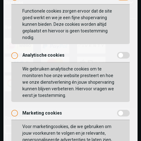
Over ons
Functionele cookies zorgen ervoor dat de site
goed werkt en we je een fijne shopervaring
kunnen bieden. Deze cookies worden altijd
Betaalmethoden
geplaatst en hiervoor is geen toestemming
nodig.
Analytische cookies
ideal
paypal
riverty
We gebruiken analytische cookies om te
monitoren hoe onze website presteert en hoe
visa
mastercard
apple-
we onze dienstverlening én jouw shopervaring
pay
kunnen blijven verbeteren. Hiervoor vragen we
google-
fashion-
vvv-
eerst je toestemming.
pay
cheque
giftcard
Marketing cookies
Onze winkels:
Voor marketingcookies, die we gebruiken om
jouw voorkeuren te volgen en je relevante,
gepersonaliseerde advertenties te laten zien,