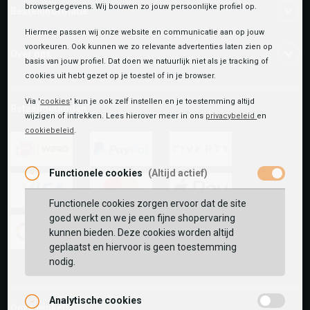
browsergegevens. Wij bouwen zo jouw persoonlijke profiel op.
Bestelinformatie
Hiermee passen wij onze website en communicatie aan op jouw
voorkeuren. Ook kunnen we zo relevante advertenties laten zien op
Over ons
basis van jouw profiel. Dat doen we natuurlijk niet als je tracking of
cookies uit hebt gezet op je toestel of in je browser.
Via '
cookies
' kun je ook zelf instellen en je toestemming altijd
Betaalmethoden
wijzigen of intrekken. Lees hierover meer in ons
privacybeleid
en
cookiebeleid
.
Functionele cookies
(Altijd actief)
ideal
paypal
riverty
Functionele cookies zorgen ervoor dat de site
visa
mastercard
apple-
goed werkt en we je een fijne shopervaring
pay
kunnen bieden. Deze cookies worden altijd
geplaatst en hiervoor is geen toestemming
google-
fashion-
vvv-
nodig.
pay
cheque
giftcard
Analytische cookies
Onze winkels: