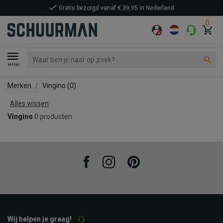
Gratis bezorgd vanaf € 39,95 in Nederland
0
MENU
Merken
Vingino
(0)
Alles wissen
Vingino
0 producten
Facebook
Instagram
Pinterest
Wij helpen je graag!