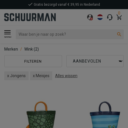
Gratis bezorgd vanaf € 39,95 in Nederland
0
MENU
Merken
Wink
(2)
FILTEREN
x Jongens
x Meisjes
Alles wissen