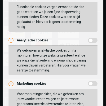
Functionele cookies zorgen ervoor dat de site
goed werkt en we je een fijne shopervaring
kunnen bieden. Deze cookies worden altijd
Betaalmethoden
geplaatst en hiervoor is geen toestemming
nodig.
Analytische cookies
ideal
paypal
riverty
We gebruiken analytische cookies om te
visa
mastercard
apple-
monitoren hoe onze website presteert en hoe
pay
we onze dienstverlening én jouw shopervaring
kunnen blijven verbeteren. Hiervoor vragen we
google-
fashion-
vvv-
eerst je toestemming.
pay
cheque
giftcard
Marketing cookies
Onze winkels:
Voor marketingcookies, die we gebruiken om
jouw voorkeuren te volgen en je relevante,
gepersonaliseerde advertenties te laten zien,