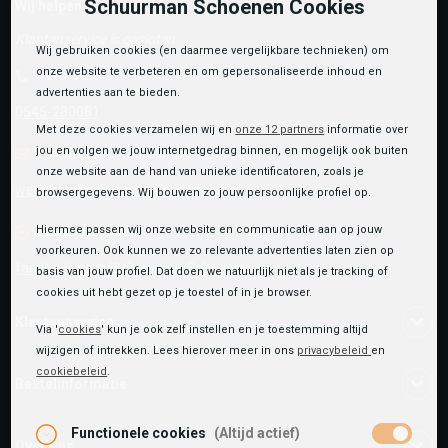
Schuurman Schoenen Cookies
Wij helpen je graag!
Klantenservice is gesloten
Wij gebruiken cookies (en daarmee vergelijkbare technieken) om
onze website te verbeteren en om gepersonaliseerde inhoud en
Telefoon
advertenties aan te bieden.
0545-280081
Met deze cookies verzamelen wij en
onze 12 partners
informatie over
jou en volgen we jouw internetgedrag binnen, en mogelijk ook buiten
E-mail
Antwoord binnen 24 uur
onze website aan de hand van unieke identificatoren, zoals je
webshop@schuurman-schoenen.nl
browsergegevens. Wij bouwen zo jouw persoonlijke profiel op.
Facebook chat
Hiermee passen wij onze website en communicatie aan op jouw
voorkeuren. Ook kunnen we zo relevante advertenties laten zien op
facebook.com/SchuurmanSchoenen
basis van jouw profiel. Dat doen we natuurlijk niet als je tracking of
cookies uit hebt gezet op je toestel of in je browser.
Klantenservice
Via '
cookies
' kun je ook zelf instellen en je toestemming altijd
wijzigen of intrekken. Lees hierover meer in ons
privacybeleid
en
cookiebeleid
.
Bestelinformatie
Functionele cookies
(Altijd actief)
Over ons