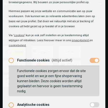
browsergegevens. Wij bouwen zo jouw persoonlijke profiel op.
Bestelinformatie
Hiermee passen wij onze website en communicatie aan op jouw
voorkeuren. Ook kunnen we zo relevante advertenties laten zien op
Over ons
basis van jouw profiel. Dat doen we natuurlijk niet als je tracking of
cookies uit hebt gezet op je toestel of in je browser.
Via '
cookies
' kun je ook zelf instellen en je toestemming altijd
Betaalmethoden
wijzigen of intrekken. Lees hierover meer in ons
privacybeleid
en
cookiebeleid
.
Functionele cookies
(Altijd actief)
ideal
paypal
riverty
Functionele cookies zorgen ervoor dat de site
visa
mastercard
apple-
goed werkt en we je een fijne shopervaring
pay
kunnen bieden. Deze cookies worden altijd
geplaatst en hiervoor is geen toestemming
google-
fashion-
vvv-
nodig.
pay
cheque
giftcard
Analytische cookies
Onze winkels: