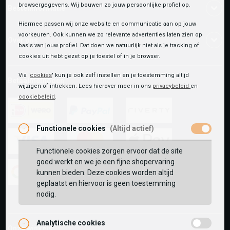
browsergegevens. Wij bouwen zo jouw persoonlijke profiel op.
Bestelinformatie
Hiermee passen wij onze website en communicatie aan op jouw
voorkeuren. Ook kunnen we zo relevante advertenties laten zien op
Over ons
basis van jouw profiel. Dat doen we natuurlijk niet als je tracking of
cookies uit hebt gezet op je toestel of in je browser.
Via '
cookies
' kun je ook zelf instellen en je toestemming altijd
Betaalmethoden
wijzigen of intrekken. Lees hierover meer in ons
privacybeleid
en
cookiebeleid
.
Functionele cookies
(Altijd actief)
ideal
paypal
riverty
Functionele cookies zorgen ervoor dat de site
visa
mastercard
apple-
goed werkt en we je een fijne shopervaring
pay
kunnen bieden. Deze cookies worden altijd
geplaatst en hiervoor is geen toestemming
google-
fashion-
vvv-
nodig.
pay
cheque
giftcard
Analytische cookies
Onze winkels: