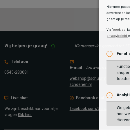
Hiermee passen
advertenties la
gezet op je toes
Via '
cookies
' k
privacybeleid
Wij helpen je graag!
Klantenservice geopend tot 17
Functi
Telefoon
Functio
E-mail
Antwoord binnen 24 uur
0545-280081
shoperv
webshop@schuurman-
toeste
schoenen.nl
Analyt
Live chat
Facebook chat
We geb
We zijn beschikbaar voor al je
facebook.com/SchuurmanScho
hoe we 
vragen
Klik hier
.
Hiervo