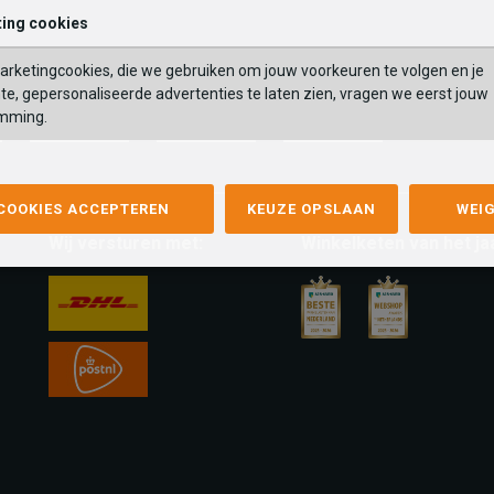
ing cookies
rketingcookies, die we gebruiken om jouw voorkeuren te volgen en je
te, gepersonaliseerde advertenties te laten zien, vragen we eerst jouw
mming.
mastercard
apple-
google-
fashion-
pay
pay
cheque
 COOKIES ACCEPTEREN
KEUZE OPSLAAN
WEI
Wij versturen met:
Winkelketen van het ja