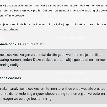
 wij onze website en communicatie aan op jouw voorkeuren. Ook kunnen we zo re
ten zien op basis van jouw profiel. Dat doen we natuurlijk niet als je tracking of cooki
Facebook
Instagram
Pinterest
tel of in je browser.
un je ook zelf instellen en je toestemming altijd wijzigen of intrekken. Lees hierove
en
cookiebeleid
.
Klantenservice
:00
onele cookies
(Altijd actief)
Veelgestelde vragen
nele cookies zorgen ervoor dat de site goed werkt en we je een fijne
Mijn Account
aring kunnen bieden. Deze cookies worden altijd geplaatst en hiervoor 
mming nodig.
Waardecheque
Actievoorwaarden
ische cookies
Onderhoudstips
Maattabel
ruiken analytische cookies om te monitoren hoe onze website presteer
enen
onze dienstverlening én jouw shopervaring kunnen blijven verbeteren.
Contact
or vragen we eerst je toestemming.