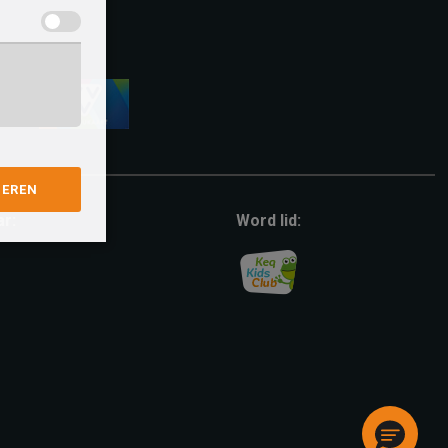
vvv-
giftcard
GEREN
ar:
Word lid: