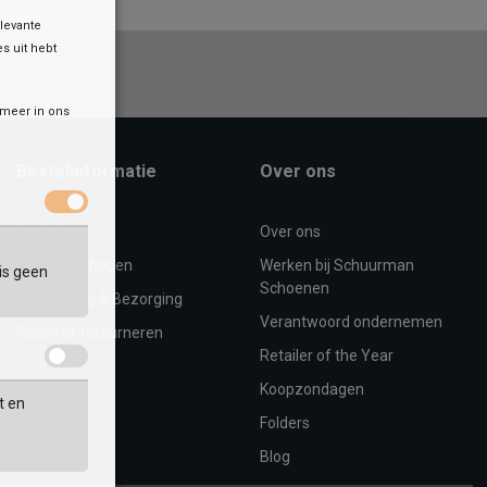
levante
es uit hebt
r meer in ons
Bestelinformatie
Over ons
Bestellen
Over ons
Betaalmethoden
Werken bij Schuurman
is geen
Schoenen
Verzending & Bezorging
Verantwoord ondernemen
Ruilen of retourneren
Retailer of the Year
Koopzondagen
t en
Folders
Blog