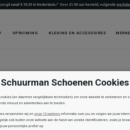
ezorgd vanaf € 39,95 in Nederland
Voor 21:00 uur besteld, volgende
werkdag
W
OPRUIMING
KLEDING EN ACCESSOIRES
MERK
Schuurman Schoenen Cookies
cookies (en daarmee vergelijkbare technieken) om onze website te verbeteren en 
rde inhoud en advertenties aan te bieden.
ies verzamelen wij en
onze 12 partners
informatie over jou en volgen we jouw inter
elijk ook buiten onze website aan de hand van unieke identificatoren, zoals je br
jouw persoonlijke profiel op.