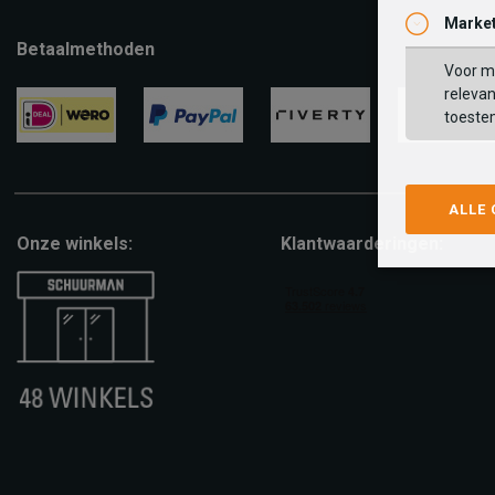
Market
Betaalmethoden
Voor ma
relevan
toeste
ideal
paypal
riverty
visa
ALLE
Onze winkels:
Klantwaarderingen: