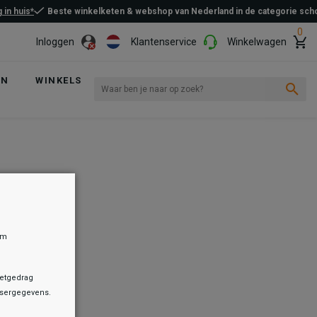
 in huis*
Beste winkelketen & webshop van Nederland in de categorie sc
0
Inloggen
Klantenservice
Winkelwagen
EN
WINKELS
om
netgedrag
owsergegevens.