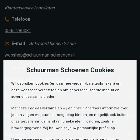
Klantenservice is gesloten
Telefoon
0545-280081
E-mail
Antwoord binnen 24 uur
webshop@schuurman-schoenen.nl
Facebook chat
Schuurman Schoenen Cookies
facebook.com/SchuurmanSchoenen
Wij gebruiken cookies (en daarmee vergelijkbare technieken) om
onze website te verbeteren en om gepersonaliseerde inhoud en
Klantenservice
advertenties aan te bieden.
Met deze cookies verzamelen wij en
onze 12 partners
informatie over
jou en volgen we jouw internetgedrag binnen, en mogelijk ook buiten
Bestelinformatie
onze website aan de hand van unieke identificatoren, zoals je
browsergegevens. Wij bouwen zo jouw persoonlijke profiel op.
Over ons
Hiermee passen wij onze website en communicatie aan op jouw