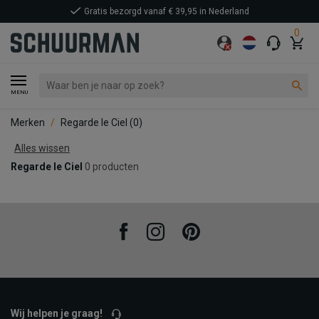
Gratis bezorgd vanaf € 39,95 in Nederland
0
MENU
Merken
Regarde le Ciel
(0)
Alles wissen
Regarde le Ciel
0 producten
Facebook
Instagram
Pinterest
Wij helpen je graag!