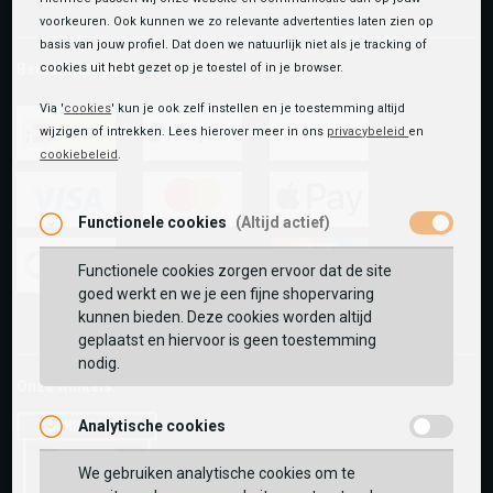
voorkeuren. Ook kunnen we zo relevante advertenties laten zien op
basis van jouw profiel. Dat doen we natuurlijk niet als je tracking of
Betaalmethoden
cookies uit hebt gezet op je toestel of in je browser.
Via '
cookies
' kun je ook zelf instellen en je toestemming altijd
wijzigen of intrekken. Lees hierover meer in ons
privacybeleid
en
cookiebeleid
.
ideal
paypal
riverty
Functionele cookies
(Altijd actief)
visa
mastercard
apple-
pay
Functionele cookies zorgen ervoor dat de site
goed werkt en we je een fijne shopervaring
google-
fashion-
vvv-
kunnen bieden. Deze cookies worden altijd
pay
cheque
giftcard
geplaatst en hiervoor is geen toestemming
nodig.
Onze winkels:
Analytische cookies
We gebruiken analytische cookies om te