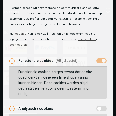
Hiermee passen wij onze website en communicatie aan op jouw
Over ons
voorkeuren. Ook kunnen we zo relevante advertenties laten zien op
basis van jouw profiel. Dat doen we natuurlijk niet als je tracking of
cookies uit hebt gezet op je toestel of in je browser.
Betaalmethoden
Via '
cookies
' kun je ook zelf instellen en je toestemming altijd
wijzigen of intrekken. Lees hierover meer in ons
privacybeleid
en
cookiebeleid
.
ideal
paypal
riverty
Functionele cookies
(Altijd actief)
Functionele cookies zorgen ervoor dat de site
visa
mastercard
apple-
goed werkt en we je een fijne shopervaring
pay
kunnen bieden. Deze cookies worden altijd
google-
fashion-
vvv-
geplaatst en hiervoor is geen toestemming
pay
cheque
giftcard
nodig.
Onze winkels:
Analytische cookies