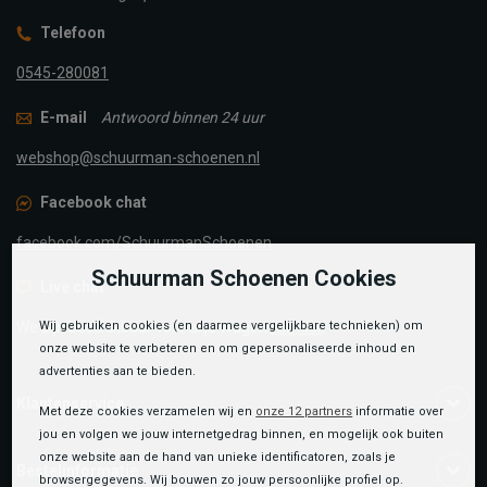
Telefoon
0545-280081
E-mail
Antwoord binnen 24 uur
webshop@schuurman-schoenen.nl
Facebook chat
facebook.com/SchuurmanSchoenen
Schuurman Schoenen Cookies
Live chat
We zijn beschikbaar voor al je vragen
Klik hier
.
Wij gebruiken cookies (en daarmee vergelijkbare technieken) om
onze website te verbeteren en om gepersonaliseerde inhoud en
advertenties aan te bieden.
Klantenservice
Met deze cookies verzamelen wij en
onze 12 partners
informatie over
jou en volgen we jouw internetgedrag binnen, en mogelijk ook buiten
onze website aan de hand van unieke identificatoren, zoals je
Bestelinformatie
browsergegevens. Wij bouwen zo jouw persoonlijke profiel op.