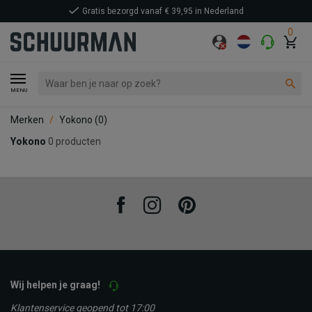
Gratis bezorgd vanaf € 39,95 in Nederland
0
MENU
Merken
Yokono
(0)
Yokono
0 producten
Facebook
Instagram
Pinterest
Wij helpen je graag!
Klantenservice geopend tot 17:00