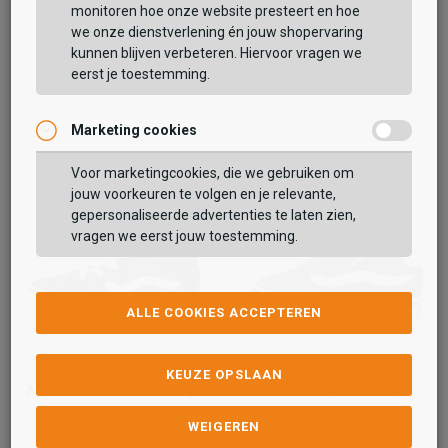
monitoren hoe onze website presteert en hoe
we onze dienstverlening én jouw shopervaring
kunnen blijven verbeteren. Hiervoor vragen we
eerst je toestemming.
Marketing cookies
Voor marketingcookies, die we gebruiken om
jouw voorkeuren te volgen en je relevante,
gepersonaliseerde advertenties te laten zien,
vragen we eerst jouw toestemming.
ALLE COOKIES ACCEPTEREN
Vans
Vans
KEUZE OPSLAAN
Ashwood Hi Decon Side Zip
TD Brooklyn Mid Navy
39,99
44,99
WEIGEREN