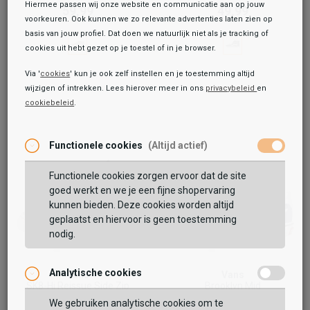
Hiermee passen wij onze website en communicatie aan op jouw
59,99
49,99
voorkeuren. Ook kunnen we zo relevante advertenties laten zien op
basis van jouw profiel. Dat doen we natuurlijk niet als je tracking of
cookies uit hebt gezet op je toestel of in je browser.
Via '
cookies
' kun je ook zelf instellen en je toestemming altijd
wijzigen of intrekken. Lees hierover meer in ons
privacybeleid
en
cookiebeleid
.
Functionele cookies
(Altijd actief)
Functionele cookies zorgen ervoor dat de site
goed werkt en we je een fijne shopervaring
kunnen bieden. Deze cookies worden altijd
geplaatst en hiervoor is geen toestemming
nodig.
Analytische cookies
Vans
Vans
SK8-Hi Reissue Side Zip
Brooklyn Mid
We gebruiken analytische cookies om te
59,99
49,99