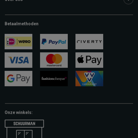
Betaalmethoden
ideal
paypal
riverty
visa
mastercard
apple-
pay
google-
fashion-
vvv-
pay
cheque
giftcard
Onze winkels: