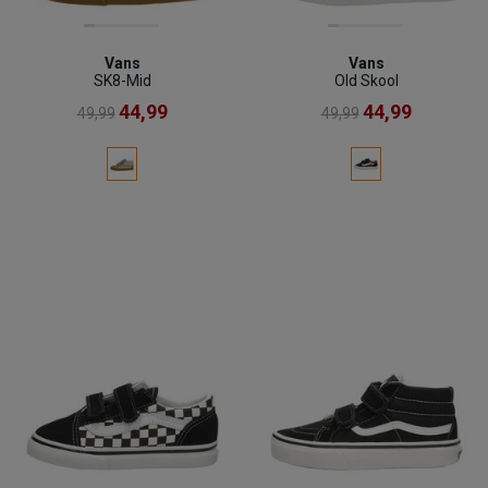
Vans
Vans
SK8-Mid
Old Skool
44,99
44,99
49,99
49,99