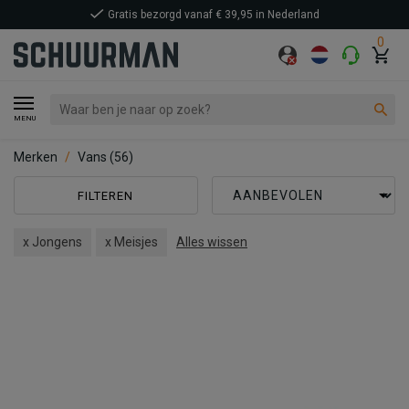
Gratis bezorgd vanaf € 39,95 in Nederland
0
MENU
Merken
Vans
(56)
FILTEREN
x Jongens
x Meisjes
Alles wissen