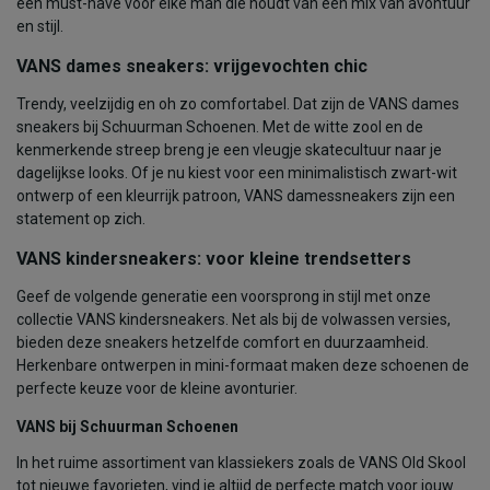
een must-have voor elke man die houdt van een mix van avontuur
en stijl.
VANS dames sneakers: vrijgevochten chic
Trendy, veelzijdig en oh zo comfortabel. Dat zijn de VANS dames
sneakers bij Schuurman Schoenen. Met de witte zool en de
kenmerkende streep breng je een vleugje skatecultuur naar je
dagelijkse looks. Of je nu kiest voor een minimalistisch zwart-wit
ontwerp of een kleurrijk patroon, VANS damessneakers zijn een
statement op zich.
VANS kindersneakers: voor kleine trendsetters
Geef de volgende generatie een voorsprong in stijl met onze
collectie VANS kindersneakers. Net als bij de volwassen versies,
bieden deze sneakers hetzelfde comfort en duurzaamheid.
Herkenbare ontwerpen in mini-formaat maken deze schoenen de
perfecte keuze voor de kleine avonturier.
VANS bij Schuurman Schoenen
In het ruime assortiment van klassiekers zoals de VANS Old Skool
tot nieuwe favorieten, vind je altijd de perfecte match voor jouw